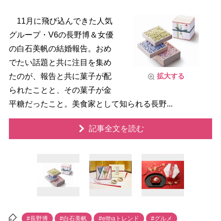
11月に飛び込んできた人気
グループ・V6の長野博＆女優
の白石美帆の結婚報告。おめ
でたい話題と共に注目を集め
たのが、報告と共に菓子が配
拡大する
られたことと、その菓子が金
平糖だったこと。美食家として知られる長野...
記事全文を読む
#長野博
#白石美帆
#elthaトレンド
#グルメ