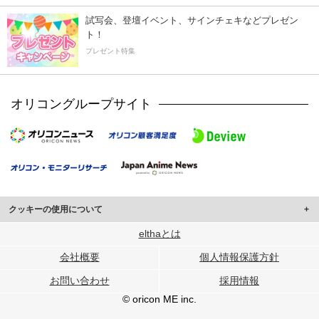
試写会、登壇イベント、サインチェキなどプレゼン
ト！
プレゼント特集
オリコングループサイト
クッキーの使用について
このサイトでは Cookie を使用して、ユーザーに合わせたコンテンツや広告の
elthaとは
表示、ソーシャル メディア機能の提供、広告の表示回数やクリック数の測定を
会社概要
個人情報保護方針
行っています。
また、ユーザーによるサイトの利用状況についても情報を収集し、ソーシャル
お問い合わせ
採用情報
メディアや広告配信、データ解析の各パートナーに提供しています。
各パートナーは、この情報とユーザーが各パートナーに提供した他の情報や、
© oricon ME inc.
ユーザーが各パートナーのサービスを使用したときに収集した他の情報を組み
合わせて使用することがあります。