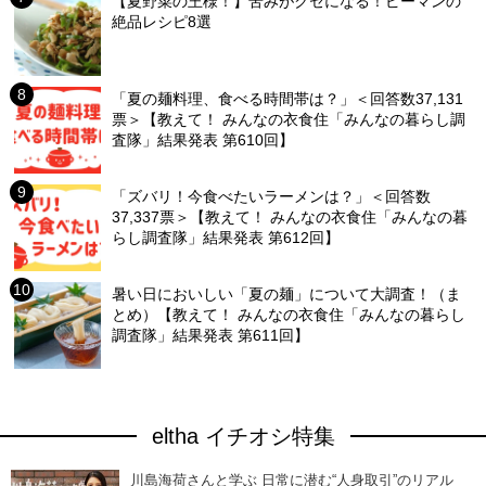
【夏野菜の王様！】苦みがクセになる！ピーマンの
絶品レシピ8選
「夏の麺料理、食べる時間帯は？」＜回答数37,131
票＞【教えて！ みんなの衣食住「みんなの暮らし調
査隊」結果発表 第610回】
「ズバリ！今食べたいラーメンは？」＜回答数
37,337票＞【教えて！ みんなの衣食住「みんなの暮
らし調査隊」結果発表 第612回】
暑い日においしい「夏の麺」について大調査！（ま
とめ）【教えて！ みんなの衣食住「みんなの暮らし
調査隊」結果発表 第611回】
eltha イチオシ特集
川島海荷さんと学ぶ 日常に潜む“人身取引”のリアル