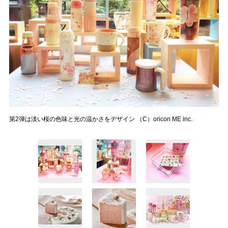
第2弾は淡い桜の色味と光の温かさをデザイン （C）oricon ME inc.