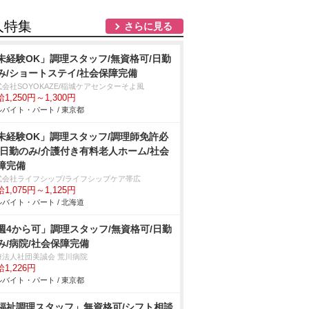
人特集
さらに見る
未経験OK」調理スタッフ/無資格可/日勤
み/ショートステイ/社会保障完備
会社SOYOKAZE/稲城ケアセンターそよ風
1,250円～1,300円
バイト・パート / 東京都
未経験OK」調理スタッフ/調理師免許必
/日勤のみ/介護付き有料老人ホーム/社会
障完備
式会社ライフシップ/ライフシップケア帯広
1,075円～1,125円
バイト・パート / 北海道
週4から可」調理スタッフ/無資格可/日勤
み/病院/社会保障完備
療法人社団美誠会 荒川病院
1,226円
バイト・パート / 東京都
福祉調理スタッフ」無資格可/シフト相談