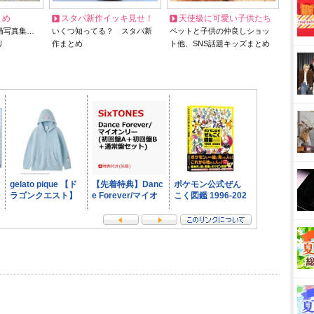
とめ
スタバ新作イッキ見せ！
天使級に可愛い子供たち
猫写真集…
いくつ知ってる？ スタバ新
ペットと子供の仲良しショッ
リ
作まとめ
ト他、SNS話題キッズまとめ