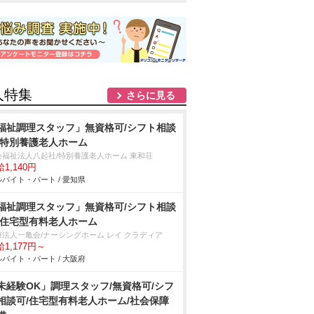
人特集
さらに見る
福祉調理スタッフ」無資格可/シフト相談
/特別養護老人ホーム
会福祉法人八起社/特別養護老人ホーム 東和荘
1,140円
バイト・パート / 愛知県
福祉調理スタッフ」無資格可/シフト相談
/住宅型有料老人ホーム
療法人一亀会/ナーシングホーム レイ クラディア
1,177円～
バイト・パート / 大阪府
未経験OK」調理スタッフ/無資格可/シフ
相談可/住宅型有料老人ホーム/社会保障