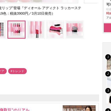
可
覚リップ”登場『ディオール アディクト ラッカーステ
社
9色：税抜3900円／3月10日発売）
時給
アル
ケア
#トレンド
身取引”のリアル