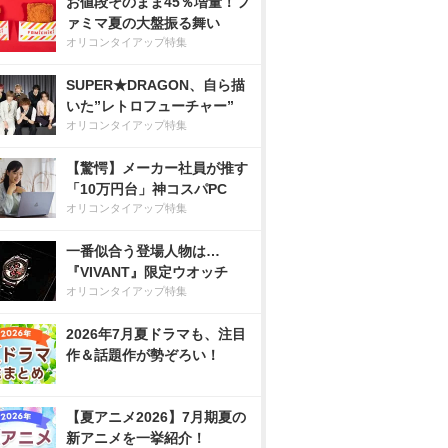
お値段そのまま45％増量！フ
ァミマ夏の大盤振る舞い
オリコンタイアップ特集
SUPER★DRAGON、自ら描
いた”レトロフューチャー”
オリコンタイアップ特集
【驚愕】メーカー社員が推す
「10万円台」神コスパPC
オリコンタイアップ特集
一番似合う登場人物は…
『VIVANT』限定ウオッチ
オリコンタイアップ特集
2026年7月夏ドラマも、注目
作＆話題作が勢ぞろい！
【夏アニメ2026】7月期夏の
新アニメを一挙紹介！