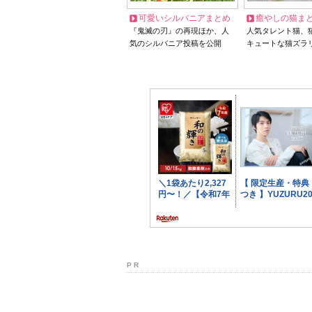
可愛いシルバニアまとめ
癒やしの猫ま
『鬼滅の刃』の再現ほか、人
人気タレント猫、
気のシルバニア投稿を公開
キュートな猫ズラ
P R