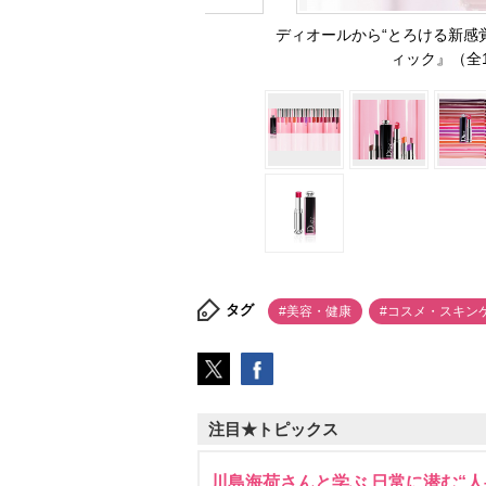
ディオールから“とろける新感
ィック』（全1
タグ
#美容・健康
#コスメ・スキン
注目★トピックス
川島海荷さんと学ぶ 日常に潜む“人