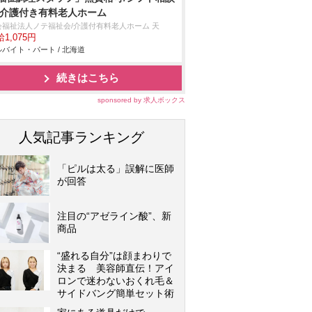
/介護付き有料老人ホーム
会福祉法人ノテ福祉会/介護付有料老人ホーム 天
1,075円
バイト・パート / 北海道
続きはこちら
sponsored by 求人ボックス
人気記事ランキング
「ピルは太る」誤解に医師
が回答
注目の“アゼライン酸”、新
商品
“盛れる自分”は顔まわりで
決まる 美容師直伝！アイ
ロンで迷わないおくれ毛＆
サイドバング簡単セット術