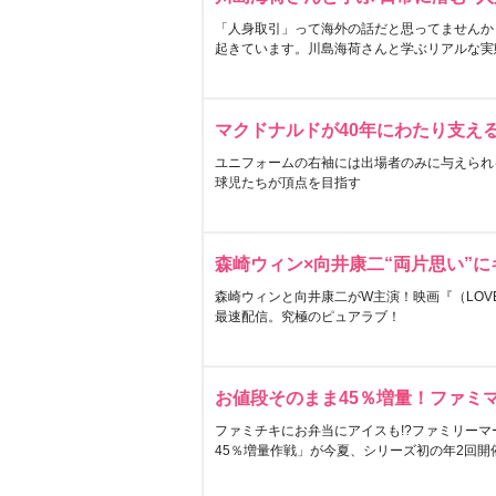
「人身取引」って海外の話だと思ってませんか
起きています。川島海荷さんと学ぶリアルな実
マクドナルドが40年にわたり支え
ユニフォームの右袖には出場者のみに与えられ
球児たちが頂点を目指す
森崎ウィン×向井康二“両片思い”
森崎ウィンと向井康二がW主演！映画『（LOVE S
最速配信。究極のピュアラブ！
お値段そのまま45％増量！ファミ
ファミチキにお弁当にアイスも!?ファミリーマ
45％増量作戦」が今夏、シリーズ初の年2回開