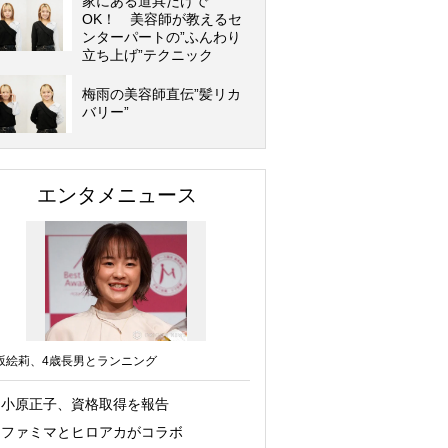
家にある道具だけで
OK！ 美容師が教えるセ
ンターパートの”ふんわり
立ち上げ”テクニック
梅雨の美容師直伝”髪リカ
バリー”
エンタメニュース
坂絵莉、4歳長男とランニング
小原正子、資格取得を報告
ファミマとヒロアカがコラボ