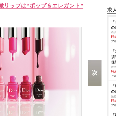
覚リップは“ポップ＆エレガント”
求
「
の
株式
時給
アル
「
須
保
株
時給
アル
「
の
医
時給
アル
「