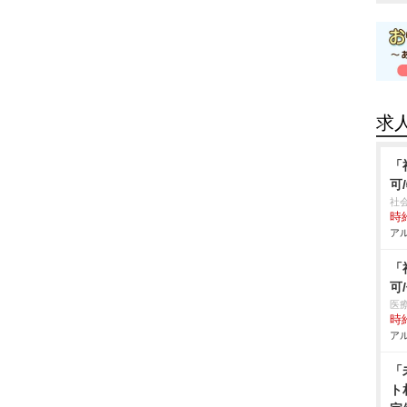
求
「
可
社
時給
アル
「
可
医
時給
アル
「
ト