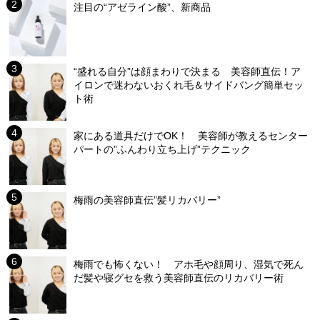
注目の“アゼライン酸”、新商品
“盛れる自分”は顔まわりで決まる 美容師直伝！ア
イロンで迷わないおくれ毛＆サイドバング簡単セッ
ト術
家にある道具だけでOK！ 美容師が教えるセンター
パートの”ふんわり立ち上げ”テクニック
梅雨の美容師直伝”髪リカバリー”
梅雨でも怖くない！ アホ毛や顔周り、湿気で死ん
だ髪や寝グセを救う美容師直伝のリカバリー術