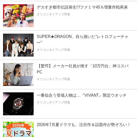
デカすぎ都市伝説発生!?ファミマ45％増量作戦再来
オリコンタイアップ特集
SUPER★DRAGON、自ら描いた”レトロフューチャ
ー”
オリコンタイアップ特集
【驚愕】メーカー社員が推す「10万円台」神コスパ
PC
オリコンタイアップ特集
一番似合う登場人物は…『VIVANT』限定ウオッチ
オリコンタイアップ特集
2026年7月夏ドラマも、注目作＆話題作が勢ぞろい！