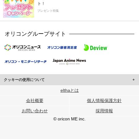
ト！
プレゼント特集
オリコングループサイト
クッキーの使用について
このサイトでは Cookie を使用して、ユーザーに合わせたコンテンツや広告の
elthaとは
表示、ソーシャル メディア機能の提供、広告の表示回数やクリック数の測定を
会社概要
個人情報保護方針
行っています。
また、ユーザーによるサイトの利用状況についても情報を収集し、ソーシャル
お問い合わせ
採用情報
メディアや広告配信、データ解析の各パートナーに提供しています。
各パートナーは、この情報とユーザーが各パートナーに提供した他の情報や、
© oricon ME inc.
ユーザーが各パートナーのサービスを使用したときに収集した他の情報を組み
合わせて使用することがあります。