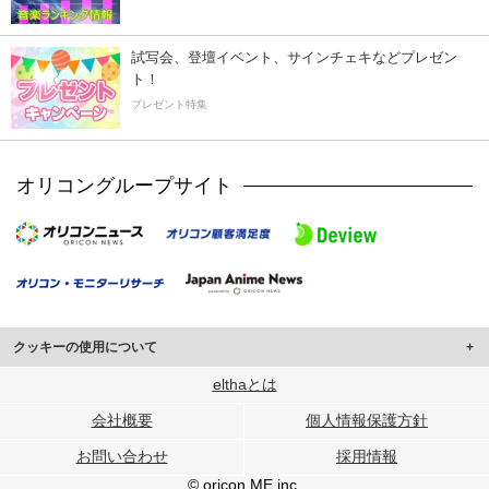
試写会、登壇イベント、サインチェキなどプレゼン
ト！
プレゼント特集
オリコングループサイト
クッキーの使用について
このサイトでは Cookie を使用して、ユーザーに合わせたコンテンツや広告の
elthaとは
表示、ソーシャル メディア機能の提供、広告の表示回数やクリック数の測定を
会社概要
個人情報保護方針
行っています。
また、ユーザーによるサイトの利用状況についても情報を収集し、ソーシャル
お問い合わせ
採用情報
メディアや広告配信、データ解析の各パートナーに提供しています。
各パートナーは、この情報とユーザーが各パートナーに提供した他の情報や、
© oricon ME inc.