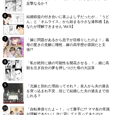
反撃なるか？
結婚前提の付き合いに喜ぶよし子だったが…「うど
ん」と「オムライス」から始まる小さな違和感【あ
なたが理解できません Vol.5】
「嫁に問題があるから息子が目移りしたのよ！」義
母の驚きの見解に唖然…嫁の高学歴が原因だと主
張!?
「私が絶対に娘の可能性を開花させる…！」娘に高
額を注ぎ自分の夢を押しつけた母の大誤算
「元嫁と別れた理由ってそれ？」友人から夫の過去
を突っ込まれ不安…信じて結婚した夫の過去まで信
じれる？
「自転車借りたよ～！」って勝手に!? ママ友の常識
が理解できない！ 次に貸してと言ってきたのは…