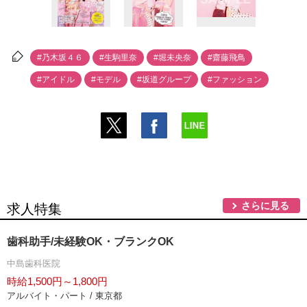
#乃木坂４６
#生駒里奈
#堀未央奈
#齋藤飛鳥
#アイドル
#モデル
#坂道グループ
#ファッション
さらに見る
求人特集
歯科助手/未経験OK・ブランクOK
中島歯科医院
時給1,500円～1,800円
アルバイト・パート / 東京都