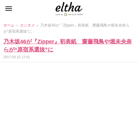
ホーム
＞
エンタメ
＞ 乃木坂46が『Zipper』初表紙 齋藤飛鳥や堀未央奈ら
が“原宿系選抜”に
乃木坂46が『Zipper』初表紙 齋藤飛鳥や堀未央奈
らが“原宿系選抜”に
2017-03-22 17:01