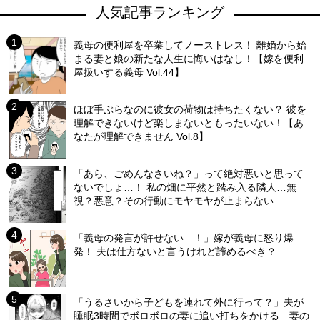
人気記事ランキング
義母の便利屋を卒業してノーストレス！ 離婚から始
まる妻と娘の新たな人生に悔いはなし！【嫁を便利
屋扱いする義母 Vol.44】
ほぼ手ぶらなのに彼女の荷物は持ちたくない？ 彼を
理解できないけど楽しまないともったいない！【あ
なたが理解できません Vol.8】
「あら、ごめんなさいね？」って絶対悪いと思って
ないでしょ…！ 私の畑に平然と踏み入る隣人…無
視？悪意？その行動にモヤモヤが止まらない
「義母の発言が許せない…！」嫁が義母に怒り爆
発！ 夫は仕方ないと言うけれど諦めるべき？
「うるさいから子どもを連れて外に行って？」夫が
睡眠3時間でボロボロの妻に追い打ちをかける…妻の