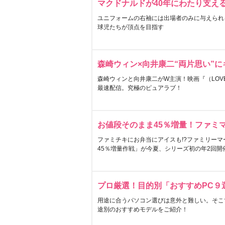
マクドナルドが40年にわたり支え
ユニフォームの右袖には出場者のみに与えられ
球児たちが頂点を目指す
森崎ウィン×向井康二“両片思い”
森崎ウィンと向井康二がW主演！映画『（LOVE S
最速配信。究極のピュアラブ！
お値段そのまま45％増量！ファミ
ファミチキにお弁当にアイスも!?ファミリーマ
45％増量作戦」が今夏、シリーズ初の年2回開
プロ厳選！目的別「おすすめPC９
用途に合うパソコン選びは意外と難しい。そこ
途別のおすすめモデルをご紹介！