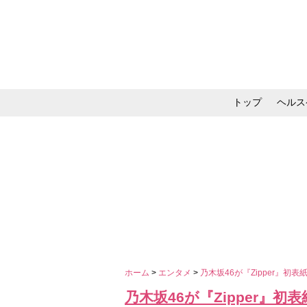
トップ
ヘルス
メイク・コスメ・スキ
ホーム
>
エンタメ
>
乃木坂46が『Zipper』初
乃木坂46が『Zipper』