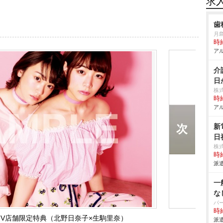
求
歯
月
時給
アル
介
日
株
時給
アル
新
日
株
時給
派遣
一
な
パ
時給
MV店舗限定特典（北野日奈子×生駒里奈）
派遣