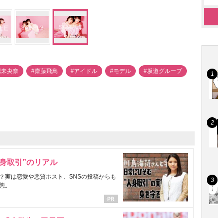
堀未央奈
#齋藤飛鳥
#アイドル
#モデル
#坂道グループ
身取引”のリアル
？実は恋愛や悪質ホスト、SNSの投稿からも
態。