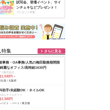
試写会、登壇イベント、サイ
ンチェキなどプレゼント！
プレゼント特集
人特集
さらに見る
般事務・OA事務/人気の梅田勤務期間限
/綺麗なオフィス/高時給1630円
デコ株式会社
1,630円～
社員 / 大阪府
科助手/未経験OK・ネイルOK
療法人ナイルチドリ
1,500円
バイト・パート / 東京都