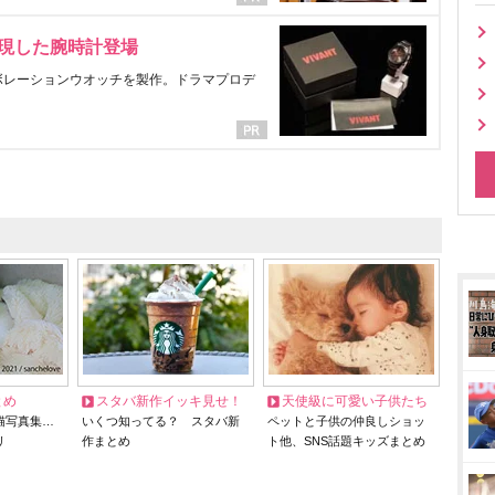
表現した腕時計登場
ラボレーションウオッチを製作。ドラマプロデ
とめ
スタバ新作イッキ見せ！
天使級に可愛い子供たち
猫写真集…
いくつ知ってる？ スタバ新
ペットと子供の仲良しショッ
リ
作まとめ
ト他、SNS話題キッズまとめ