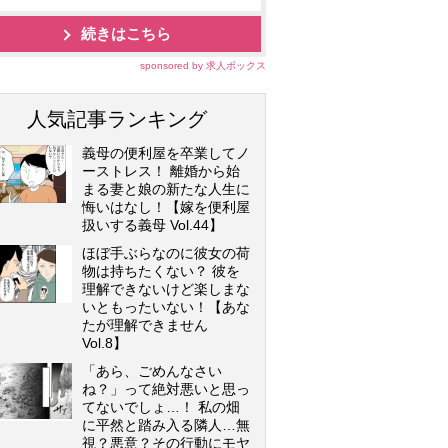
続きはこちら
sponsored by 求人ボックス
人気記事ランキング
義母の便利屋を卒業してノ
ーストレス！ 離婚から始
まる妻と娘の新たな人生に
悔いはなし！【嫁を便利屋
扱いする義母 Vol.44】
ほぼ手ぶらなのに彼女の荷
物は持ちたくない？ 彼を
理解できないけど楽しまな
いともったいない！【あな
たが理解できません
Vol.8】
「あら、ごめんなさい
ね？」って絶対悪いと思っ
てないでしょ…！ 私の畑
に平然と踏み入る隣人…無
視？悪意？その行動にモヤ