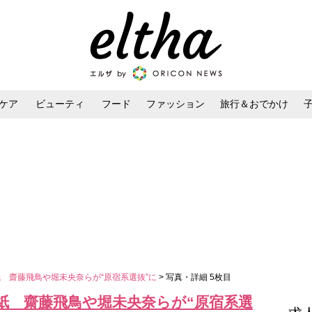
ケア
ビューティ
フード
ファッション
旅行＆おでかけ
ンケア
ダイエット・ボディケア
ヘアスタイル・ヘアアレンジ
表紙 齋藤飛鳥や堀未央奈らが“原宿系選抜”に
> 写真・詳細 5枚目
初表紙 齋藤飛鳥や堀未央奈らが“原宿系選