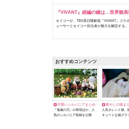
『VIVANT』続編の鍵は…世界観
セイコーが、TBS系日曜劇場『VIVANT』コ
ューサーとセイコー担当者が魅力を解説する。
おすすめコンテンツ
可愛いシルバニアまとめ
癒やしの猫ま
『鬼滅の刃』の再現ほか、人
人気タレント猫、
気のシルバニア投稿を公開
キュートな猫ズラ