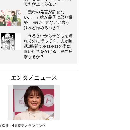
モヤが止まらない
「義母の発言が許せな
い…！」嫁が義母に怒り爆
発！ 夫は仕方ないと言う
けれど諦めるべき？
「うるさいから子どもを連
れて外に行って？」夫が睡
眠3時間でボロボロの妻に
追い打ちをかける…妻の反
撃なるか？
エンタメニュース
坂絵莉、4歳長男とランニング