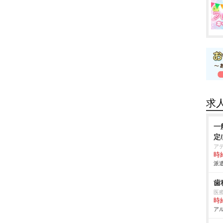
求
一
定
ア
時給
派遣
歯
医
時給
アル