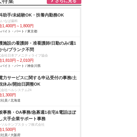
人特集
さらに見る
科助手/未経験OK・扶養内勤務OK
島いなば歯科
1,400円～1,800円
バイト・パート / 東京都
護施設の看護師・准看護師/日勤のみ/週1
から/ブランク不問
式会社日本アメニティライフ協会
1,810円～2,010円
バイト・パート / 神奈川県
電力サービスに関する申込受付の事務/土
祝休み/開始日調整OK
式会社ベルシステム24
1,300円
社員 / 北海道
般事務・OA事務/急募週1在宅&電話ほぼ
し大手企業サポート事務
ーソルテンプスタッフ株式会社
1,500円
社員 / 大阪府