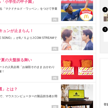
る「小学生の甲子園」
る「マクドナルド・ワッペン」をつけて学童
にキュンが止まらん！
ONG）』が8／５よりJ:COM STREAMで
マ夏の大盤振る舞い
ートの人気企画「お値段そのまま おかわり
催！
選」とは？
で、マウスコンピューターの製品担当者が用
登