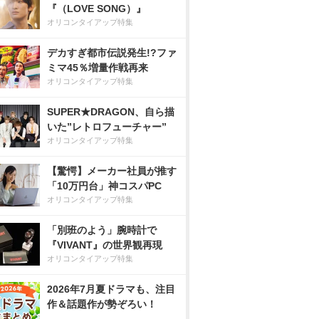
『（LOVE SONG）』
オリコンタイアップ特集
デカすぎ都市伝説発生!?ファ
ミマ45％増量作戦再来
オリコンタイアップ特集
SUPER★DRAGON、自ら描
いた”レトロフューチャー”
オリコンタイアップ特集
【驚愕】メーカー社員が推す
「10万円台」神コスパPC
オリコンタイアップ特集
「別班のよう」腕時計で
『VIVANT』の世界観再現
オリコンタイアップ特集
2026年7月夏ドラマも、注目
作＆話題作が勢ぞろい！