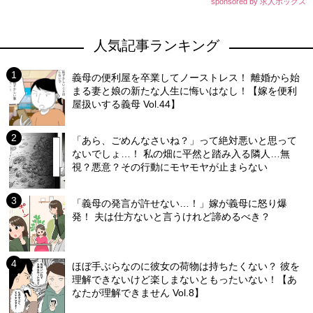
sponsored by 求人ボックス
人気記事ランキング
義母の便利屋を卒業してノーストレス！ 離婚から始
まる妻と娘の新たな人生に悔いはなし！【嫁を便利
屋扱いする義母 Vol.44】
「あら、ごめんなさいね？」って絶対悪いと思って
ないでしょ…！ 私の畑に平然と踏み入る隣人…無
視？悪意？その行動にモヤモヤが止まらない
「義母の発言が許せない…！」嫁が義母に怒り爆
発！ 夫は仕方ないと言うけれど諦めるべき？
ほぼ手ぶらなのに彼女の荷物は持ちたくない？ 彼を
理解できないけど楽しまないともったいない！【あ
なたが理解できません Vol.8】