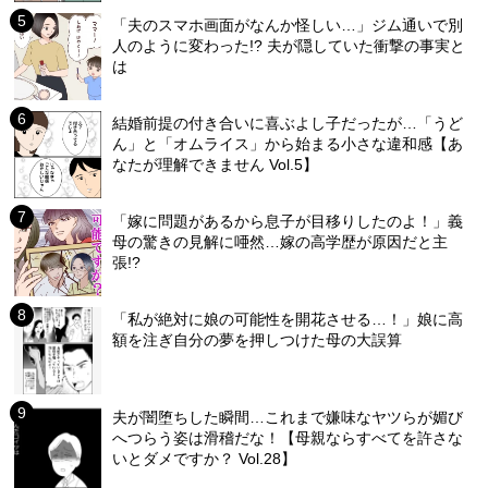
「夫のスマホ画面がなんか怪しい…」ジム通いで別
人のように変わった!? 夫が隠していた衝撃の事実と
は
結婚前提の付き合いに喜ぶよし子だったが…「うど
ん」と「オムライス」から始まる小さな違和感【あ
なたが理解できません Vol.5】
「嫁に問題があるから息子が目移りしたのよ！」義
母の驚きの見解に唖然…嫁の高学歴が原因だと主
張!?
「私が絶対に娘の可能性を開花させる…！」娘に高
額を注ぎ自分の夢を押しつけた母の大誤算
夫が闇堕ちした瞬間…これまで嫌味なヤツらが媚び
へつらう姿は滑稽だな！【母親ならすべてを許さな
いとダメですか？ Vol.28】