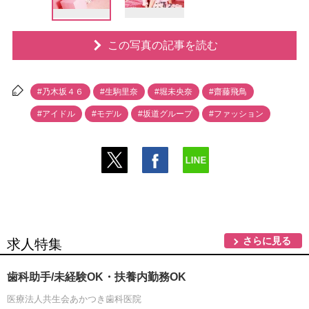
この写真の記事を読む
#乃木坂４６
#生駒里奈
#堀未央奈
#齋藤飛鳥
#アイドル
#モデル
#坂道グループ
#ファッション
さらに見る
求人特集
歯科助手/未経験OK・扶養内勤務OK
医療法人共生会あかつき歯科医院