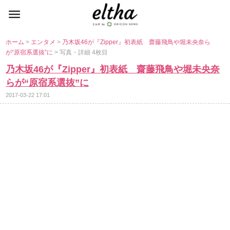
ホーム
>
エンタメ
>
乃木坂46が『Zipper』初表紙 齋藤飛鳥や堀未央奈ら
が“原宿系選抜”に
> 写真・詳細 4枚目
乃木坂46が『Zipper』初表紙 齋藤飛鳥や堀未央奈
らが“原宿系選抜”に
2017-03-22 17:01