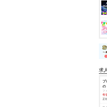
求
プ
の
フ
年
正社