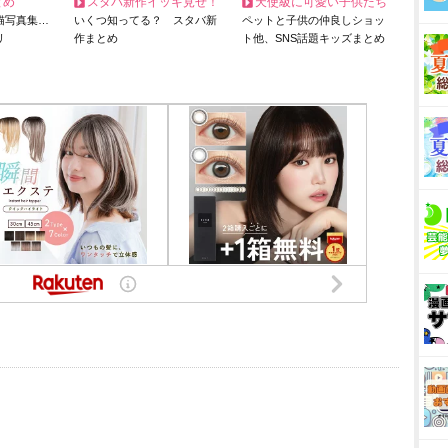
とめ
スタバ新作イッキ見せ！
天使級に可愛い子供たち
猫写真集…
いくつ知ってる？ スタバ新
ペットと子供の仲良しショッ
リ
作まとめ
ト他、SNS話題キッズまとめ