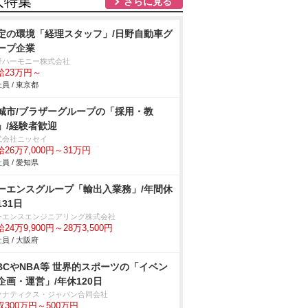
人特集
さらに見る
定の環境「経理スタッフ」/日野自動車グ
ープ企業
野ハーモニー株式会社
給23万円～
員 / 東京都
城市/ブラザーグループの「採用・教
」/経験者歓迎
式会社ニッセイ
26万7,000円～31万円
員 / 愛知県
ーエンスグループ「輸出入業務」/年間休
131日
ーエンスエンジニアリング株式会社
24万9,900円～28万3,500円
員 / 大阪府
BCやNBA等 世界的スポーツの「イベン
企画・運営」/年休120日
ァナティクス・ジャパン合同会社
収300万円～500万円