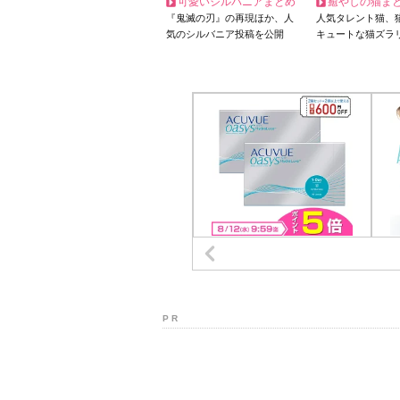
可愛いシルバニアまとめ
癒やしの猫ま
『鬼滅の刃』の再現ほか、人
人気タレント猫、
気のシルバニア投稿を公開
キュートな猫ズラ
P R