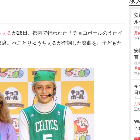
求
安
ル
日
ちぇる
が26日、都内で行われた「チョコボールのうたイ
月
正社
出席。ぺことりゅうちぇるが作詞した楽曲を、子どもた
安
育
株
月給
正社
キ
日
キ
月給
正社
W
ト
フ
年