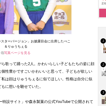
正社
ースターバージョン」お披露目会に出席したぺこ
＆りゅうちぇる
写真ページを見る
ら歌って踊った2人。かわいらしい子どもたちの姿に顔
な個性豊かですごいかわいいと思って、子どもが欲しい
「私は顔はりゅうちぇるに似てほしい。性格は自分に似
どもに想いを馳せていた。
特設サイト」や森永製菓の公式YouTubeで公開されて