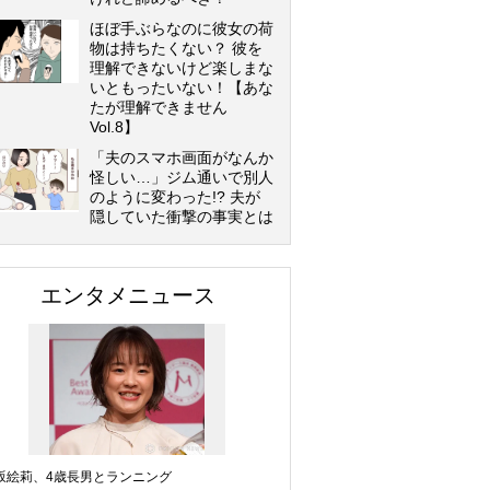
ほぼ手ぶらなのに彼女の荷
物は持ちたくない？ 彼を
理解できないけど楽しまな
いともったいない！【あな
たが理解できません
Vol.8】
「夫のスマホ画面がなんか
怪しい…」ジム通いで別人
のように変わった!? 夫が
隠していた衝撃の事実とは
エンタメニュース
坂絵莉、4歳長男とランニング