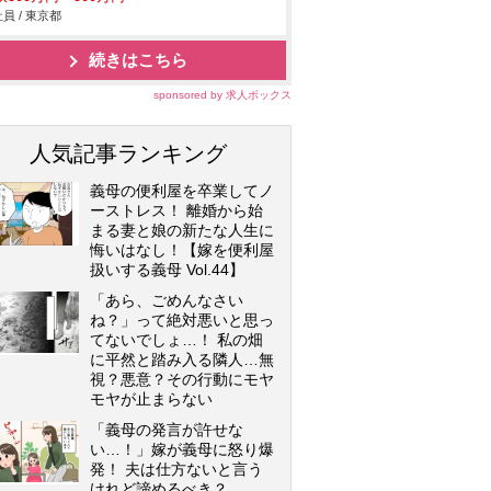
員 / 東京都
続きはこちら
sponsored by 求人ボックス
人気記事ランキング
義母の便利屋を卒業してノ
ーストレス！ 離婚から始
まる妻と娘の新たな人生に
悔いはなし！【嫁を便利屋
扱いする義母 Vol.44】
「あら、ごめんなさい
ね？」って絶対悪いと思っ
てないでしょ…！ 私の畑
に平然と踏み入る隣人…無
視？悪意？その行動にモヤ
モヤが止まらない
「義母の発言が許せな
い…！」嫁が義母に怒り爆
発！ 夫は仕方ないと言う
けれど諦めるべき？