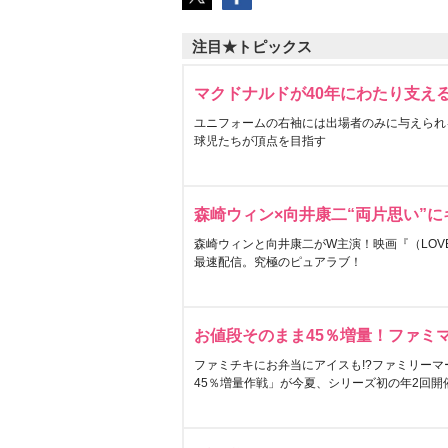
注目★トピックス
マクドナルドが40年にわたり支え
ユニフォームの右袖には出場者のみに与えられ
球児たちが頂点を目指す
森崎ウィン×向井康二“両片思い”
森崎ウィンと向井康二がW主演！映画『（LOVE S
最速配信。究極のピュアラブ！
お値段そのまま45％増量！ファミ
ファミチキにお弁当にアイスも!?ファミリーマ
45％増量作戦」が今夏、シリーズ初の年2回開