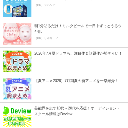
（PR）ジハンピ
朝1分貼るだけ！ミルクピールで一日中ずっとうるツ
ヤ肌
（PR）サボリーノ
2026年7月夏ドラマも、注目作＆話題作が勢ぞろい！
【夏アニメ2026】7月期夏の新アニメを一挙紹介！
芸能界を志す10代～20代を応援！オーディション・
スクール情報はDeview