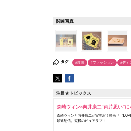
関連写真
タグ
#趣味
#ファッション
#ディ
注目★トピックス
森崎ウィン×向井康二“両片思い”
森崎ウィンと向井康二がW主演！映画『（LOVE S
最速配信。究極のピュアラブ！