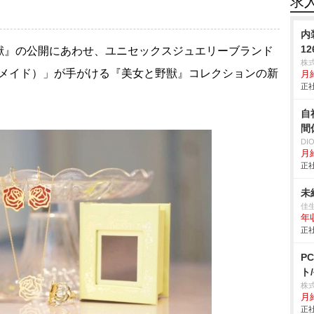
求
内
1
』の公開にあわせ、ユニセックスジュエリーブランド
株
ホームメイド）」が手がける『美女と野獣』コレクションの新
月給
正社
自
間
D
月給
正社
未
佳
年
正社
P
ト
株式
月
正社