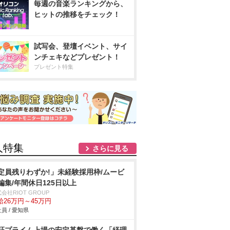
毎週の音楽ランキングから、
ヒットの推移をチェック！
試写会、登壇イベント、サイ
ンチェキなどプレゼント！
プレゼント特集
人特集
さらに見る
定員残りわずか!」未経験採用枠/ムービ
編集/年間休日125日以上
会社RIOT GROUP
給26万円～45万円
員 / 愛知県