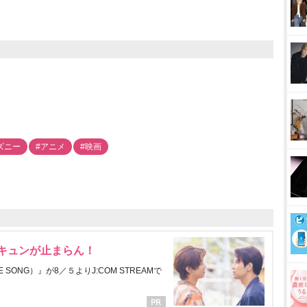
ズニー
#アニメ
#映画
にキュンが止まらん！
ONG）』が8／５よりJ:COM STREAMで