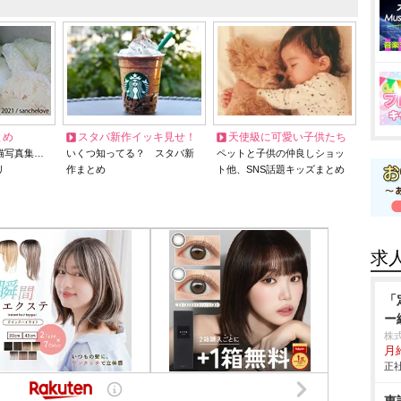
とめ
スタバ新作イッキ見せ！
天使級に可愛い子供たち
猫写真集…
いくつ知ってる？ スタバ新
ペットと子供の仲良しショッ
リ
作まとめ
ト他、SNS話題キッズまとめ
求
「
ー
株式
月
正社