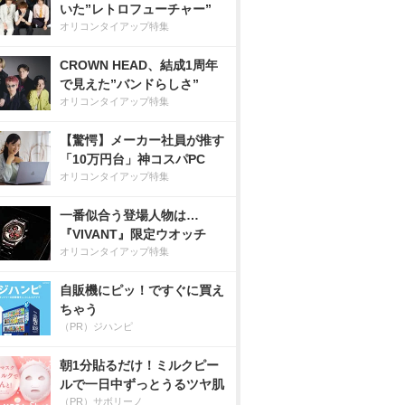
いた”レトロフューチャー”
オリコンタイアップ特集
CROWN HEAD、結成1周年
で見えた”バンドらしさ”
オリコンタイアップ特集
【驚愕】メーカー社員が推す
「10万円台」神コスパPC
オリコンタイアップ特集
一番似合う登場人物は…
『VIVANT』限定ウオッチ
オリコンタイアップ特集
自販機にピッ！ですぐに買え
ちゃう
（PR）ジハンピ
朝1分貼るだけ！ミルクピー
ルで一日中ずっとうるツヤ肌
（PR）サボリーノ