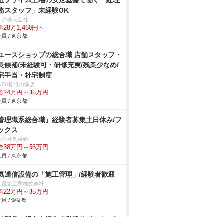
証プライム上場の安定基盤で働く「経理
務スタッフ」未経験OK
イク株式会社
28万1,460円～
員 / 東京都
ユースショップの総合職 店舗スタッフ・
長候補/未経験可・研修充実/残業少なめ/
宅手当・社宅制度
本市場 竹の塚店
給24万円～35万円
員 / 東京都
管理職系総合職」経験者募集土日休み/フ
ックス
式会社奥村組
給38万円～56万円
員 / 東京都
気通信設備の「施工管理」/経験者歓迎
日電気工業株式会社
給22万円～35万円
員 / 愛知県