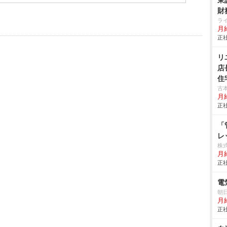
東
財
ラ
月給
正社
リ
店
住
古
月
正社
「
レ
株
月
正社
電
朝
月
正社