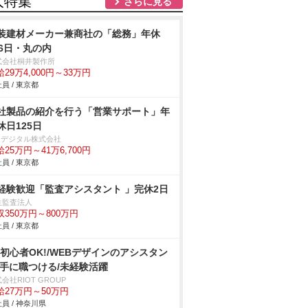
人特集
さらに見る
装建材メーカー兼商社の「総務」年休
26日・丸の内
式会社桐井製作所
29万4,000円～33万円
員 / 東京都
社製品の紹介を行う「営業サポート」年
休日125日
IOデジタル株式会社
25万円～41万6,700円
員 / 東京都
経験歓迎「監査アシスタント 」完休2日
生監査法人
収350万円～800万円
員 / 東京都
C初心者OK!/WEBデザインのアシスタン
/手に職つける/未経験活躍
会社RIOT GROUP
給27万円～50万円
員 / 神奈川県