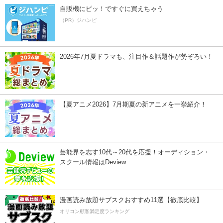
自販機にピッ！ですぐに買えちゃう
（PR）ジハンピ
2026年7月夏ドラマも、注目作＆話題作が勢ぞろい！
【夏アニメ2026】7月期夏の新アニメを一挙紹介！
芸能界を志す10代～20代を応援！オーディション・
スクール情報はDeview
漫画読み放題サブスクおすすめ11選【徹底比較】
オリコン顧客満足度ランキング