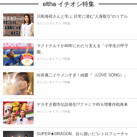
eltha イチオシ特集
川島海荷さんと学ぶ 日常に潜む“人身取引”のリアル
オリコンタイアップ特集
マクドナルドが40年にわたり支える「小学生の甲子
園」
オリコンタイアップ特集
向井康二イケメンすぎ！純愛『（LOVE SONG）』
オリコンタイアップ特集
デカすぎ都市伝説発生!?ファミマ45％増量作戦再来
オリコンタイアップ特集
SUPER★DRAGON、自ら描いた”レトロフューチャ