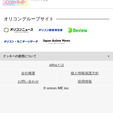
プレゼント特集
オリコングループサイト
クッキーの使用について
このサイトでは Cookie を使用して、ユーザーに合わせたコンテンツや広告の
elthaとは
表示、ソーシャル メディア機能の提供、広告の表示回数やクリック数の測定を
会社概要
個人情報保護方針
行っています。
また、ユーザーによるサイトの利用状況についても情報を収集し、ソーシャル
お問い合わせ
採用情報
メディアや広告配信、データ解析の各パートナーに提供しています。
各パートナーは、この情報とユーザーが各パートナーに提供した他の情報や、
© oricon ME inc.
ユーザーが各パートナーのサービスを使用したときに収集した他の情報を組み
合わせて使用することがあります。