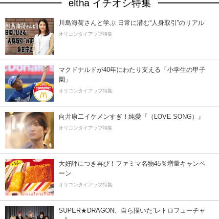
eltha イチオシ特集
川島海荷さんと学ぶ 日常に潜む“人身取引”のリアル
オリコンタイアップ特集
マクドナルドが40年にわたり支える「小学生の甲子
園」
オリコンタイアップ特集
向井康二イケメンすぎ！純愛『（LOVE SONG）』
オリコンタイアップ特集
大好評につき再び！ファミマ名物45％増量キャンペ
ーン
オリコンタイアップ特集
SUPER★DRAGON、自ら描いた”レトロフューチャ