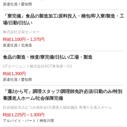
派遣社員 / 愛知県
「寮完備」食品の製造加工/原料投入・梱包/即入寮/製造・工
場/日勤/日払い
株式会社京栄センター
時給1,100円～1,375円
派遣社員 / 北海道
食品の製造・検査/寮完備/日払い/工場・製造
UTエージェント株式会社AGT東海第一CU
時給1,300円
派遣社員 / 愛知県
「週2から可」調理スタッフ/調理師免許必須/日勤のみ/特別
養護老人ホーム/社会保障完備
社会福祉法人むつみ福祉会/介護老人福祉施設 寿湘ケ丘老人ホーム
時給1,225円～1,300円
アルバイト・パート / 神奈川県