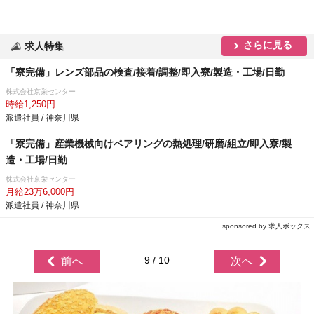
さらに見る
求人特集
「寮完備」レンズ部品の検査/接着/調整/即入寮/製造・工場/日勤
株式会社京栄センター
時給1,250円
派遣社員 / 神奈川県
「寮完備」産業機械向けベアリングの熱処理/研磨/組立/即入寮/製
造・工場/日勤
株式会社京栄センター
月給23万6,000円
派遣社員 / 神奈川県
sponsored by 求人ボックス
9 / 10
前へ
次へ