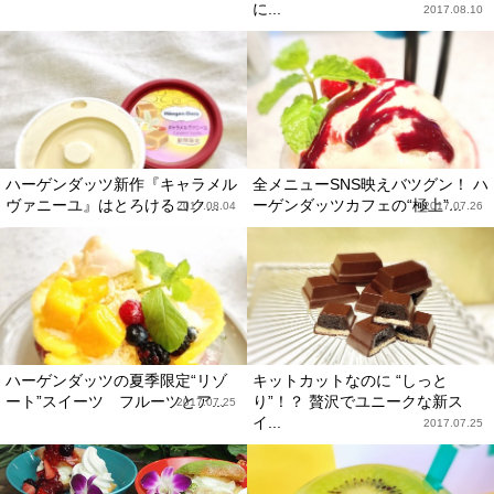
に...
2017.08.10
ハーゲンダッツ新作『キャラメル
全メニューSNS映えバツグン！ ハ
ヴァニーユ』はとろけるコク...
ーゲンダッツカフェの“極上”...
2017.08.04
2017.07.26
ハーゲンダッツの夏季限定“リゾ
キットカットなのに “しっと
ート”スイーツ フルーツとア...
り”！？ 贅沢でユニークな新ス
2017.07.25
イ...
2017.07.25