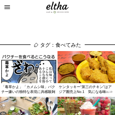
タグ：食べてみた
「毒草かよ」「カメムシ味」パク
ケンタッキー“第三のチキン”はア
チー嫌いの独特な表現に共感殺到
ジア圏売上No.1 気になる味...
2022.10.26
2018.04.19