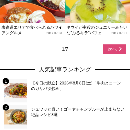
表参道エリアで食べられるハワイ
キウイが主役のジュエリーみたい
アングルメ
な“ぷるキラ”パフェ
2017.07.23
2017.07.21
1/7
次へ
人気記事ランキング
【今日の献立】2026年8月8日(土)「牛肉とコーン
のガリバタ炒め」
ジュワッと旨い！ゴーヤチャンプルーが止まらない
絶品レシピ3選