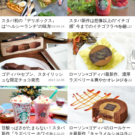
スタバ初の『デリボックス』
スタバ新作は想像以上の“イチゴ
は“ヘルシーランチ”の味方
感” 今までのイチゴフラペを超...
2018.04.14
2018.04.12
ゴディバ×セブン、スタイリッシ
ローソン×ゴディバ最新作、濃厚
ュな限定チョコ発売
ラズベリー＆爽やかオレンジを...
2017.12.05
2017.11.24
甘酸っぱさがたまらない！スタバ
ローソン×ゴディバのロールケー
新作『ラズベリー ホワイト』...
キ最新作『キャラメルショコラ...
2017.10.30
2017.10.27