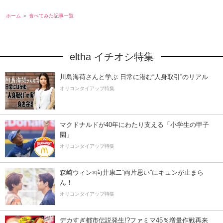
ホーム
食べてみた記事一覧
eltha イチオシ特集
川島海荷さんと学ぶ 日常に潜む“人身取引”のリアル
オリコンタイアップ特集
マクドナルドが40年にわたり支える「小学生の甲子
園」
オリコンタイアップ特集
森崎ウィン×向井康二“両片思い”にキュンが止まら
ん！
オリコンタイアップ特集
デカすぎ都市伝説発生!?ファミマ45％増量作戦再来