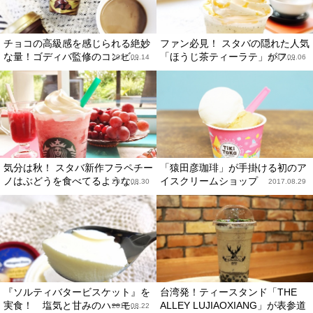
チョコの高級感を感じられる絶妙
ファン必見！ スタバの隠れた人気
な量！ゴディバ監修のコンビ...
「ほうじ茶ティーラテ」がフ...
2017.09.14
2017.09.06
気分は秋！ スタバ新作フラペチー
「猿田彦珈琲」が手掛ける初のア
ノはぶどうを食べてるような...
イスクリームショップ
2017.08.30
2017.08.29
『ソルティバタービスケット』を
台湾発！ティースタンド「THE
実食！ 塩気と甘みのハーモ...
ALLEY LUJIAOXIANG」が表参道
2017.08.22