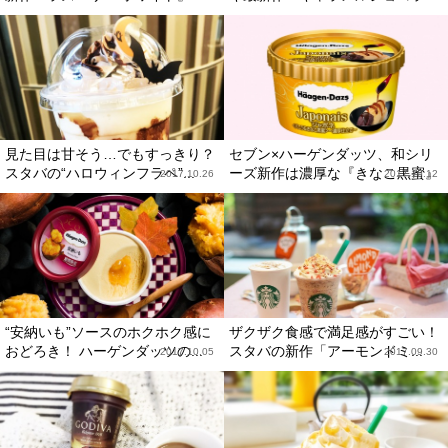
見た目は甘そう…でもすっきり？
セブン×ハーゲンダッツ、和シリ
スタバの“ハロウィンフラペ”...
ーズ新作は濃厚な『きなこ黒蜜』
2017.10.26
2017.10.12
“安納いも”ソースのホクホク感に
ザクザク食感で満足感がすごい！
おどろき！ ハーゲンダッツの...
スタバの新作「アーモンドミ...
2017.10.05
2017.09.30