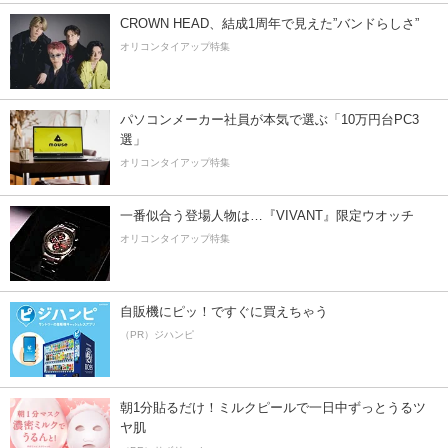
CROWN HEAD、結成1周年で見えた”バンドらしさ”
オリコンタイアップ特集
パソコンメーカー社員が本気で選ぶ「10万円台PC3
選」
オリコンタイアップ特集
一番似合う登場人物は…『VIVANT』限定ウオッチ
オリコンタイアップ特集
自販機にピッ！ですぐに買えちゃう
（PR）ジハンピ
朝1分貼るだけ！ミルクピールで一日中ずっとうるツ
ヤ肌