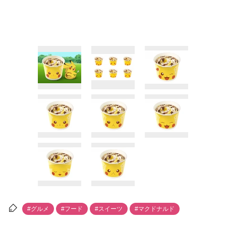
#グルメ
#フード
#スイーツ
#マクドナルド