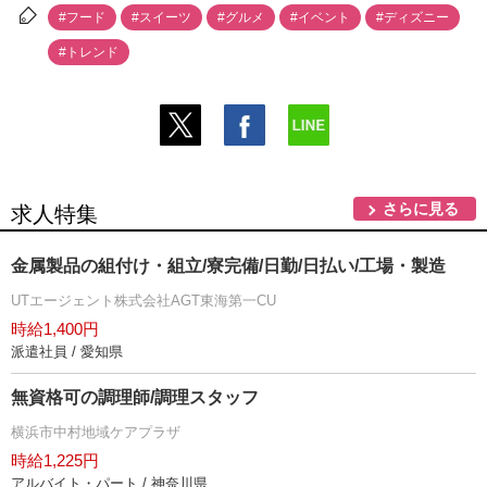
#フード
#スイーツ
#グルメ
#イベント
#ディズニー
#トレンド
さらに見る
求人特集
金属製品の組付け・組立/寮完備/日勤/日払い/工場・製造
UTエージェント株式会社AGT東海第一CU
時給1,400円
派遣社員 / 愛知県
無資格可の調理師/調理スタッフ
横浜市中村地域ケアプラザ
時給1,225円
アルバイト・パート / 神奈川県