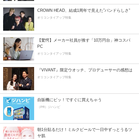
CROWN HEAD、結成1周年で見えた”バンドらしさ”
オリコンタイアップ特集
【驚愕】メーカー社員が推す「10万円台」神コスパ
PC
オリコンタイアップ特集
『VIVANT』限定ウオッチ、プロデューサーの感想は
オリコンタイアップ特集
自販機にピッ！ですぐに買えちゃう
（PR）ジハンピ
朝1分貼るだけ！ミルクピールで一日中ずっとうるツ
ヤ肌