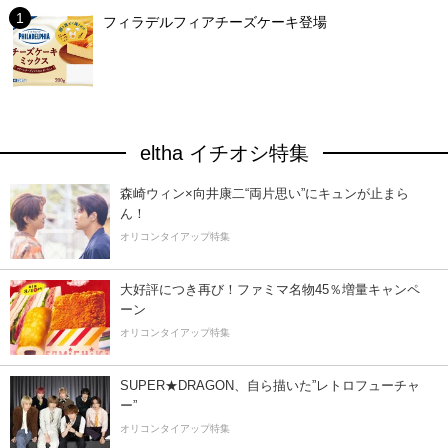
フィラデルフィアチーズケーキ登場
eltha イチオシ特集
森崎ウィン×向井康二“両片思い”にキュンが止まら
ん！
オリコンタイアップ特集
大好評につき再び！ファミマ名物45％増量キャンペ
ーン
オリコンタイアップ特集
SUPER★DRAGON、自ら描いた”レトロフューチャ
ー”
オリコンタイアップ特集