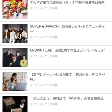
デカすぎ都市伝説発生!?ファミマ45％増量作戦再来
オリコンタイアップ特集
SUPER★DRAGON、自ら描いた”レトロフューチャ
ー”
オリコンタイアップ特集
CROWN HEAD、結成1周年で見えた”バンドらしさ”
オリコンタイアップ特集
【驚愕】メーカー社員が推す「10万円台」神コスパ
PC
オリコンタイアップ特集
「別班のよう」腕時計で『VIVANT』の世界観再現
オリコンタイアップ特集