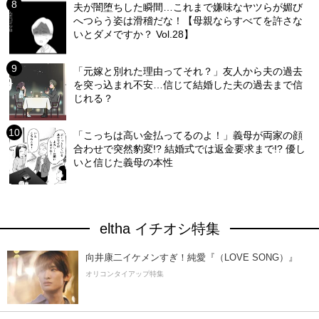
夫が闇堕ちした瞬間…これまで嫌味なヤツらが媚び
へつらう姿は滑稽だな！【母親ならすべてを許さな
いとダメですか？ Vol.28】
「元嫁と別れた理由ってそれ？」友人から夫の過去
を突っ込まれ不安…信じて結婚した夫の過去まで信
じれる？
「こっちは高い金払ってるのよ！」義母が両家の顔
合わせで突然豹変!? 結婚式では返金要求まで!? 優し
いと信じた義母の本性
eltha イチオシ特集
向井康二イケメンすぎ！純愛『（LOVE SONG）』
オリコンタイアップ特集