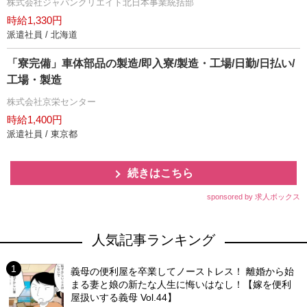
株式会社ジャパンクリエイト北日本事業統括部
時給1,330円
派遣社員 / 北海道
「寮完備」車体部品の製造/即入寮/製造・工場/日勤/日払い/
工場・製造
株式会社京栄センター
時給1,400円
派遣社員 / 東京都
続きはこちら
sponsored by 求人ボックス
人気記事ランキング
義母の便利屋を卒業してノーストレス！ 離婚から始
まる妻と娘の新たな人生に悔いはなし！【嫁を便利
屋扱いする義母 Vol.44】