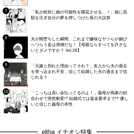
「私が絶対に娘の可能性を開花させる…！」娘に高
額を注ぎ自分の夢を押しつけた母の大誤算
夫が闇堕ちした瞬間…これまで嫌味なヤツらが媚び
へつらう姿は滑稽だな！【母親ならすべてを許さな
いとダメですか？ Vol.28】
「元嫁と別れた理由ってそれ？」友人から夫の過去
を突っ込まれ不安…信じて結婚した夫の過去まで信
じれる？
「こっちは高い金払ってるのよ！」義母が両家の顔
合わせで突然豹変!? 結婚式では返金要求まで!? 優し
いと信じた義母の本性
eltha イチオシ特集