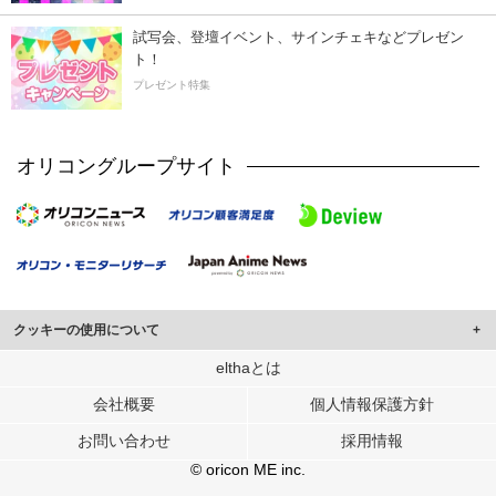
試写会、登壇イベント、サインチェキなどプレゼン
ト！
プレゼント特集
オリコングループサイト
クッキーの使用について
このサイトでは Cookie を使用して、ユーザーに合わせたコンテンツや広告の
elthaとは
表示、ソーシャル メディア機能の提供、広告の表示回数やクリック数の測定を
会社概要
個人情報保護方針
行っています。
また、ユーザーによるサイトの利用状況についても情報を収集し、ソーシャル
お問い合わせ
採用情報
メディアや広告配信、データ解析の各パートナーに提供しています。
各パートナーは、この情報とユーザーが各パートナーに提供した他の情報や、
© oricon ME inc.
ユーザーが各パートナーのサービスを使用したときに収集した他の情報を組み