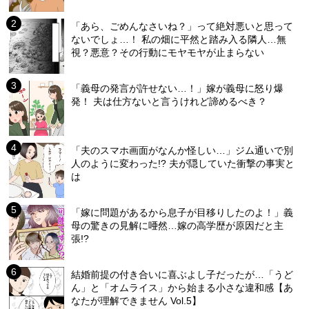
「あら、ごめんなさいね？」って絶対悪いと思って
ないでしょ…！ 私の畑に平然と踏み入る隣人…無
視？悪意？その行動にモヤモヤが止まらない
「義母の発言が許せない…！」嫁が義母に怒り爆
発！ 夫は仕方ないと言うけれど諦めるべき？
「夫のスマホ画面がなんか怪しい…」ジム通いで別
人のように変わった!? 夫が隠していた衝撃の事実と
は
「嫁に問題があるから息子が目移りしたのよ！」義
母の驚きの見解に唖然…嫁の高学歴が原因だと主
張!?
結婚前提の付き合いに喜ぶよし子だったが…「うど
ん」と「オムライス」から始まる小さな違和感【あ
なたが理解できません Vol.5】