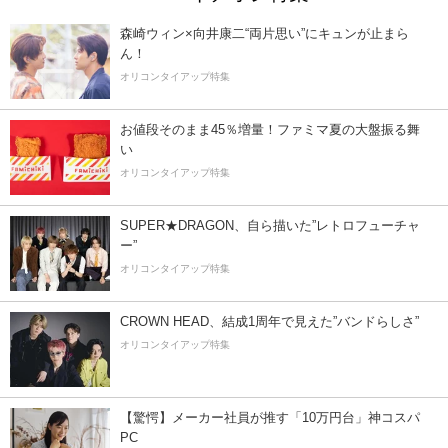
森崎ウィン×向井康二“両片思い”にキュンが止まら
ん！
オリコンタイアップ特集
お値段そのまま45％増量！ファミマ夏の大盤振る舞
い
オリコンタイアップ特集
SUPER★DRAGON、自ら描いた”レトロフューチャ
ー”
オリコンタイアップ特集
CROWN HEAD、結成1周年で見えた”バンドらしさ”
オリコンタイアップ特集
【驚愕】メーカー社員が推す「10万円台」神コスパ
PC