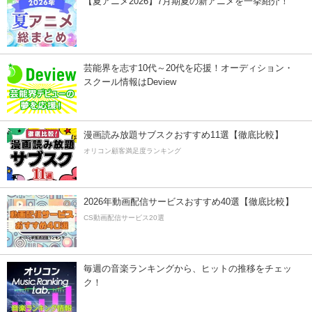
【夏アニメ2026】7月期夏の新アニメを一挙紹介！
芸能界を志す10代～20代を応援！オーディション・
スクール情報はDeview
漫画読み放題サブスクおすすめ11選【徹底比較】
オリコン顧客満足度ランキング
2026年動画配信サービスおすすめ40選【徹底比較】
CS動画配信サービス20選
毎週の音楽ランキングから、ヒットの推移をチェッ
ク！