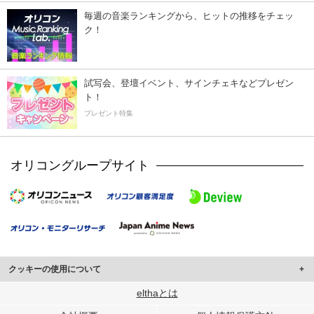
毎週の音楽ランキングから、ヒットの推移をチェッ
ク！
試写会、登壇イベント、サインチェキなどプレゼン
ト！
プレゼント特集
オリコングループサイト
クッキーの使用について
このサイトでは Cookie を使用して、ユーザーに合わせたコンテンツや広告の
elthaとは
表示、ソーシャル メディア機能の提供、広告の表示回数やクリック数の測定を