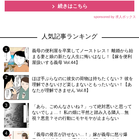
続きはこちら
sponsored by 求人ボックス
人気記事ランキング
義母の便利屋を卒業してノーストレス！ 離婚から始
まる妻と娘の新たな人生に悔いはなし！【嫁を便利
屋扱いする義母 Vol.44】
ほぼ手ぶらなのに彼女の荷物は持ちたくない？ 彼を
理解できないけど楽しまないともったいない！【あ
なたが理解できません Vol.8】
「あら、ごめんなさいね？」って絶対悪いと思って
ないでしょ…！ 私の畑に平然と踏み入る隣人…無
視？悪意？その行動にモヤモヤが止まらない
「義母の発言が許せない…！」嫁が義母に怒り爆