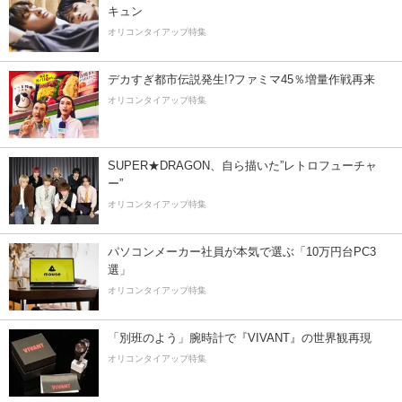
キュン
オリコンタイアップ特集
デカすぎ都市伝説発生!?ファミマ45％増量作戦再来
オリコンタイアップ特集
SUPER★DRAGON、自ら描いた”レトロフューチャ
ー”
オリコンタイアップ特集
パソコンメーカー社員が本気で選ぶ「10万円台PC3
選」
オリコンタイアップ特集
「別班のよう」腕時計で『VIVANT』の世界観再現
オリコンタイアップ特集