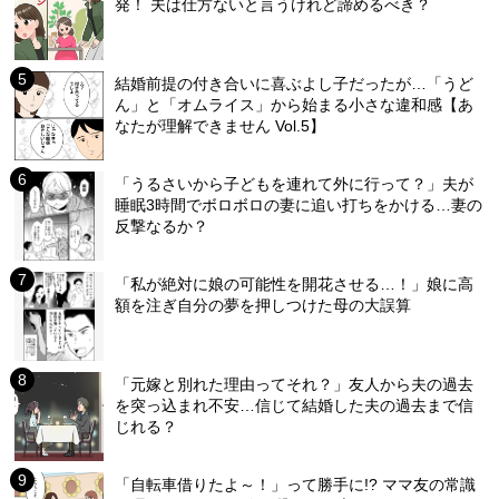
発！ 夫は仕方ないと言うけれど諦めるべき？
結婚前提の付き合いに喜ぶよし子だったが…「うど
ん」と「オムライス」から始まる小さな違和感【あ
なたが理解できません Vol.5】
「うるさいから子どもを連れて外に行って？」夫が
睡眠3時間でボロボロの妻に追い打ちをかける…妻の
反撃なるか？
「私が絶対に娘の可能性を開花させる…！」娘に高
額を注ぎ自分の夢を押しつけた母の大誤算
「元嫁と別れた理由ってそれ？」友人から夫の過去
を突っ込まれ不安…信じて結婚した夫の過去まで信
じれる？
「自転車借りたよ～！」って勝手に!? ママ友の常識