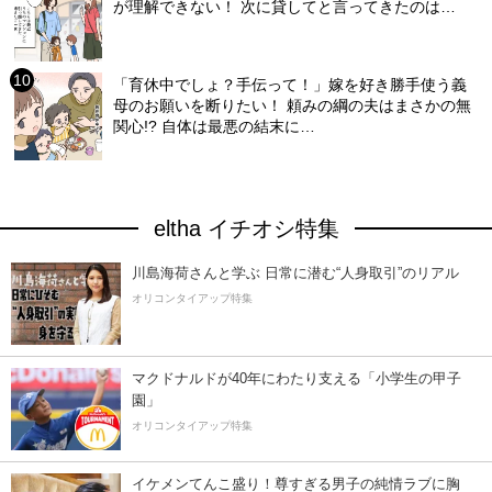
が理解できない！ 次に貸してと言ってきたのは…
「育休中でしょ？手伝って！」嫁を好き勝手使う義
母のお願いを断りたい！ 頼みの綱の夫はまさかの無
関心!? 自体は最悪の結末に…
eltha イチオシ特集
川島海荷さんと学ぶ 日常に潜む“人身取引”のリアル
オリコンタイアップ特集
マクドナルドが40年にわたり支える「小学生の甲子
園」
オリコンタイアップ特集
イケメンてんこ盛り！尊すぎる男子の純情ラブに胸