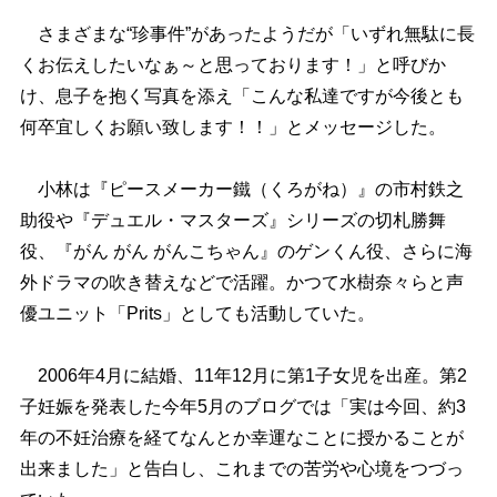
さまざまな“珍事件”があったようだが「いずれ無駄に長
くお伝えしたいなぁ～と思っております！」と呼びか
け、息子を抱く写真を添え「こんな私達ですが今後とも
何卒宜しくお願い致します！！」とメッセージした。
小林は『ピースメーカー鐵（くろがね）』の市村鉄之
助役や『デュエル・マスターズ』シリーズの切札勝舞
役、『がん がん がんこちゃん』のゲンくん役、さらに海
外ドラマの吹き替えなどで活躍。かつて水樹奈々らと声
優ユニット「Prits」としても活動していた。
2006年4月に結婚、11年12月に第1子女児を出産。第2
子妊娠を発表した今年5月のブログでは「実は今回、約3
年の不妊治療を経てなんとか幸運なことに授かることが
出来ました」と告白し、これまでの苦労や心境をつづっ