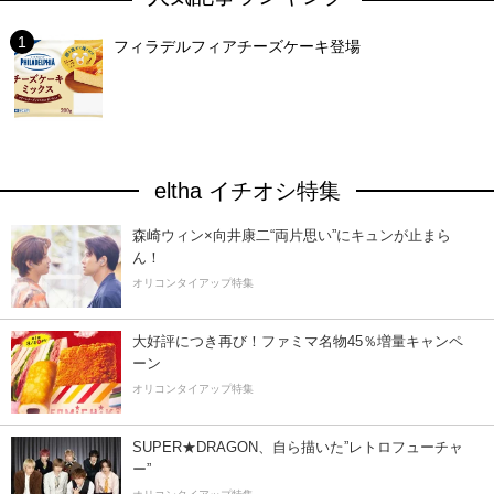
フィラデルフィアチーズケーキ登場
eltha イチオシ特集
森崎ウィン×向井康二“両片思い”にキュンが止まら
ん！
オリコンタイアップ特集
大好評につき再び！ファミマ名物45％増量キャンペ
ーン
オリコンタイアップ特集
SUPER★DRAGON、自ら描いた”レトロフューチャ
ー”