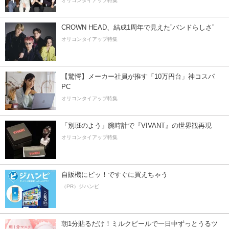
オリコンタイアップ特集
CROWN HEAD、結成1周年で見えた”バンドらしさ”
オリコンタイアップ特集
【驚愕】メーカー社員が推す「10万円台」神コスパ
PC
オリコンタイアップ特集
「別班のよう」腕時計で『VIVANT』の世界観再現
オリコンタイアップ特集
自販機にピッ！ですぐに買えちゃう
（PR）ジハンピ
朝1分貼るだけ！ミルクピールで一日中ずっとうるツ