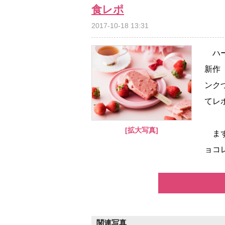
食レポ
2017-10-18 13:31
ハー
新作
ンク
てレ
[拡大写真]
まず
ョコ
関連写真