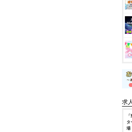
求
「
タ
場