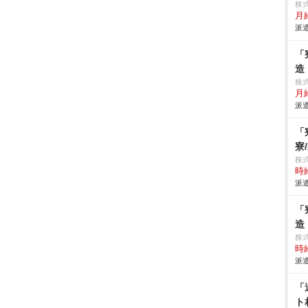
株
月給
派遣
「
造
株
月給
派遣
「
寮
株
時給
派遣
「
造
株
時給
派遣
「
ト