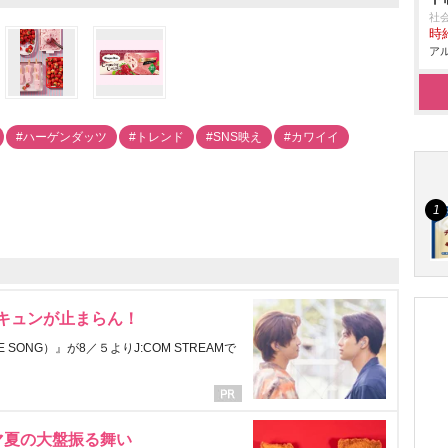
社
時給
アル
#ハーゲンダッツ
#トレンド
#SNS映え
#カワイイ
にキュンが止まらん！
ONG）』が8／５よりJ:COM STREAMで
マ夏の大盤振る舞い