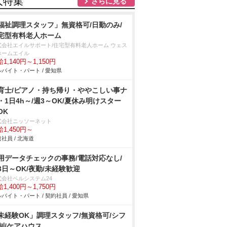
人特集
さらに見る
福祉調理スタッフ」無資格可/日勤のみ/
宅型有料老人ホーム
式会社エイルサポート/住宅型有料老人ホーム ウェス
ホームエイル
1,140円～1,150円
バイト・パート / 愛知県
育士/ピアノ・持ち帰り・ややこしい事ナ
・1日4h～/週3～OK/夏休み明けスター
OK
式会社ニッソーネット
1,450円～
社員 / 北海道
用データチェックの事務/電話対応なし/
3日～OK/夜勤/未経験歓迎
式会社ベルシステム24
1,400円～1,750円
バイト・パート / 契約社員 / 愛知県
未経験OK」調理スタッフ/無資格可/シフ
制/ケアハウス