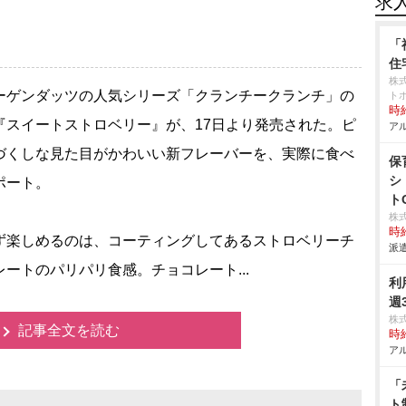
求
「
住
株
ゲンダッツの人気シリーズ「クランチークランチ」の
ト
時給
『スイートストロベリー』が、17日より発売された。ピ
アル
づくしな見た目がかわいい新フレーバーを、実際に食べ
保
シ
ポート。
ト
株
時給
楽しめるのは、コーティングしてあるストロベリーチ
派遣
レートのパリパリ食感。チョコレート...
利
週
株
記事全文を読む
時給
アル
「
ト