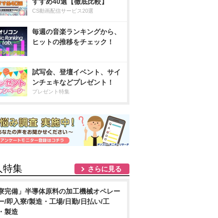
すすめ40選【徹底比較】
CS動画配信サービス20選
毎週の音楽ランキングから、
ヒットの推移をチェック！
試写会、登壇イベント、サイ
ンチェキなどプレゼント！
プレゼント特集
人特集
さらに見る
寮完備」半導体原料の加工機械オペレー
ー/即入寮/製造・工場/日勤/日払い/工
・製造