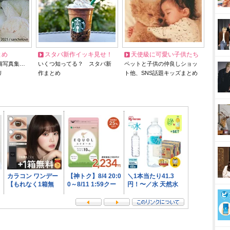
とめ
スタバ新作イッキ見せ！
天使級に可愛い子供たち
猫写真集…
いくつ知ってる？ スタバ新
ペットと子供の仲良しショッ
リ
作まとめ
ト他、SNS話題キッズまとめ