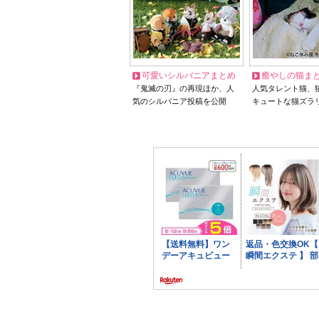
可愛いシルバニアまとめ
癒やしの猫ま
『鬼滅の刃』の再現ほか、人
人気タレント猫、
気のシルバニア投稿を公開
キュートな猫ズラ