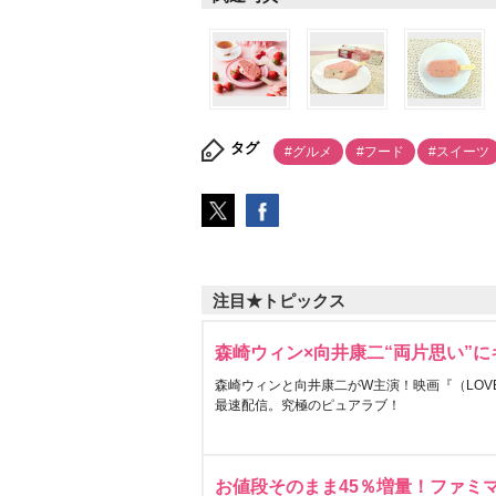
タグ
#グルメ
#フード
#スイーツ
注目★トピックス
森崎ウィン×向井康二“両片思い”
森崎ウィンと向井康二がW主演！映画『（LOVE S
最速配信。究極のピュアラブ！
お値段そのまま45％増量！ファミ