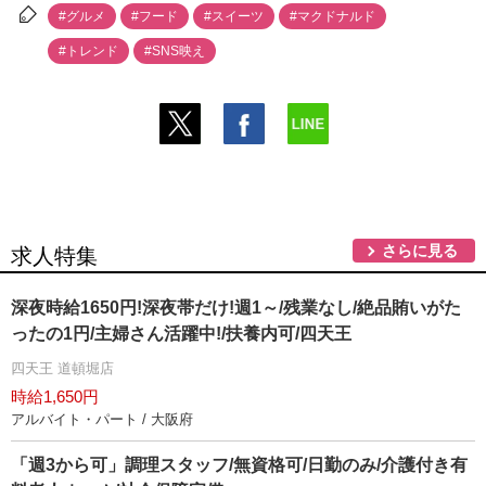
#グルメ
#フード
#スイーツ
#マクドナルド
#トレンド
#SNS映え
さらに見る
求人特集
深夜時給1650円!深夜帯だけ!週1～/残業なし/絶品賄いがた
ったの1円/主婦さん活躍中!/扶養内可/四天王
四天王 道頓堀店
時給1,650円
アルバイト・パート / 大阪府
「週3から可」調理スタッフ/無資格可/日勤のみ/介護付き有