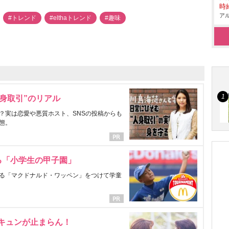
時給
アル
#トレンド
#elthaトレンド
#趣味
身取引”のリアル
？実は恋愛や悪質ホスト、SNSの投稿からも
態。
る「小学生の甲子園」
る「マクドナルド・ワッペン」をつけて学童
にキュンが止まらん！