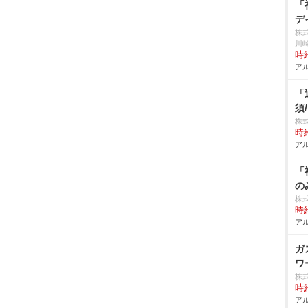
「
デ
株
川
時給
アル
「
須
株
時給
アル
「
の
株
時給
アル
ガ
ワ
株
時給
アル