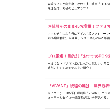
森崎ウィンと向井康二がW主演！映画『（LOVE S
最速配信。究極のピュアラブ！
お値段そのまま45％増量！ファミ
ファミチキにお弁当にアイスも!?ファミリーマ
45％増量作戦」が今夏、シリーズ初の年2回開
プロ厳選！目的別「おすすめPC９
用途に合うパソコン選びは意外と難しい。そこ
途別のおすすめモデルをご紹介！
『VIVANT』続編の鍵は…世界観
セイコーが、TBS系日曜劇場『VIVANT』コ
ューサーとセイコー担当者が魅力を解説する。