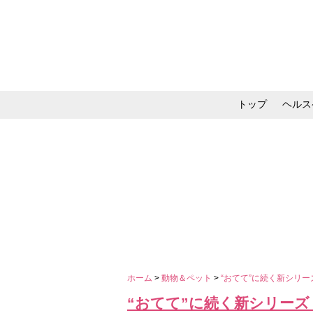
トップ
ヘルス
メイク・コスメ・スキ
ホーム
>
動物＆ペット
>
“おてて”に続く新シリ
“おてて”に続く新シリー