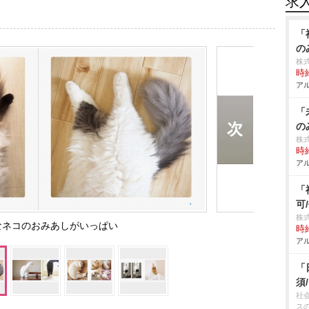
求
「
の
株
時給
アル
「
の
株
時給
アル
「
可
株
なネコのおみあしがいっぱい
時給
アル
「
須
社
ス