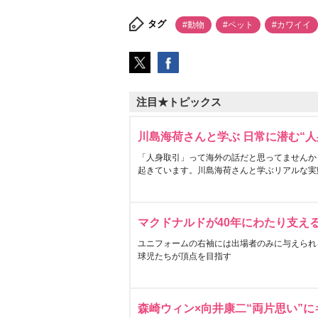
タグ
#動物
#ペット
#カワイイ
注目★トピックス
川島海荷さんと学ぶ 日常に潜む“人
「人身取引」って海外の話だと思ってませんか
起きています。川島海荷さんと学ぶリアルな実
マクドナルドが40年にわたり支え
ユニフォームの右袖には出場者のみに与えられ
球児たちが頂点を目指す
森崎ウィン×向井康二“両片思い”