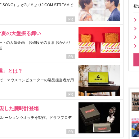
ONG）』が8／５よりJ:COM STREAMで
登
マ夏の大盤振る舞い
ートの人気企画「お値段そのまま おかわり
催！
選」とは？
で、マウスコンピューターの製品担当者が用
表現した腕時計登場
ラボレーションウオッチを製作。ドラマプロデ