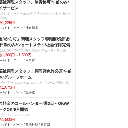
福祉調理スタッフ」無資格可/午前のみ/
イサービス
式会社ティーシーエス/デイサービスセンター 友の里
崎田島
1,225円
バイト・パート / 神奈川県
週3から可」調理スタッフ/調理師免許必
/日勤のみ/ショートステイ/社会保障完備
式会社SOYOKAZE/町田成瀬ケアセンターそよ風
1,300円～1,500円
バイト・パート / 東京都
福祉調理スタッフ」調理師免許必須/午前
み/グループホーム
式会社アールエッチエス/グループホーム 笑顔の郷
1,075円
バイト・パート / 北海道
ス料金のコールセンター/週3日～OK/W
ークOK/9月開始
式会社ベルシステム24
1,500円
バイト・パート / 契約社員 / 東京都