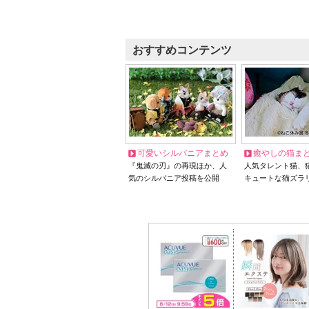
おすすめコンテンツ
可愛いシルバニアまとめ
癒やしの猫ま
『鬼滅の刃』の再現ほか、人
人気タレント猫、
気のシルバニア投稿を公開
キュートな猫ズラ