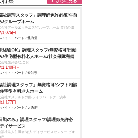
人特集
さらに見る
福祉調理スタッフ」調理師免許必須/午前
み/グループホーム
式会社アールエッチエス/グループホーム 笑顔の郷
1,075円
バイト・パート / 北海道
未経験OK」調理スタッフ/無資格可/日勤
み/住宅型有料老人ホーム/社会保障完備
式会社愛翔会/ここお
1,140円～
バイト・パート / 愛知県
福祉調理スタッフ」無資格可/シフト相談
/住宅型有料老人ホーム
式会社エメラルドの郷/ライフパートナー浜寺
1,177円
バイト・パート / 大阪府
日勤のみ」調理スタッフ/調理師免許必
/デイサービス
会福祉法人仁風会/老人 デイサービスセンター ビオ
の丘