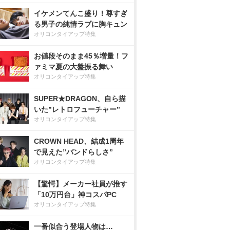
イケメンてんこ盛り！尊すぎ
る男子の純情ラブに胸キュン
オリコンタイアップ特集
お値段そのまま45％増量！フ
ァミマ夏の大盤振る舞い
オリコンタイアップ特集
SUPER★DRAGON、自ら描
いた”レトロフューチャー”
オリコンタイアップ特集
CROWN HEAD、結成1周年
で見えた”バンドらしさ”
オリコンタイアップ特集
【驚愕】メーカー社員が推す
「10万円台」神コスパPC
オリコンタイアップ特集
一番似合う登場人物は…