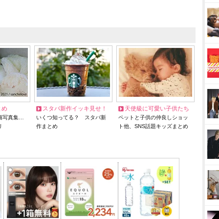
とめ
スタバ新作イッキ見せ！
天使級に可愛い子供たち
猫写真集…
いくつ知ってる？ スタバ新
ペットと子供の仲良しショッ
リ
作まとめ
ト他、SNS話題キッズまとめ