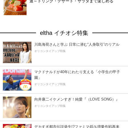
選～ドリンク・デザート・サラダまで楽しめる
eltha イチオシ特集
川島海荷さんと学ぶ 日常に潜む“人身取引”のリアル
オリコンタイアップ特集
マクドナルドが40年にわたり支える「小学生の甲子
園」
オリコンタイアップ特集
向井康二イケメンすぎ！純愛『（LOVE SONG）』
オリコンタイアップ特集
デカすぎ都市伝説発生!?ファミマ45％増量作戦再来