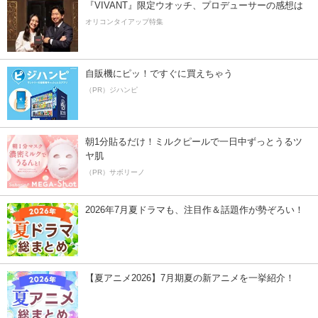
『VIVANT』限定ウオッチ、プロデューサーの感想は
オリコンタイアップ特集
自販機にピッ！ですぐに買えちゃう
（PR）ジハンピ
朝1分貼るだけ！ミルクピールで一日中ずっとうるツ
ヤ肌
（PR）サボリーノ
2026年7月夏ドラマも、注目作＆話題作が勢ぞろい！
【夏アニメ2026】7月期夏の新アニメを一挙紹介！