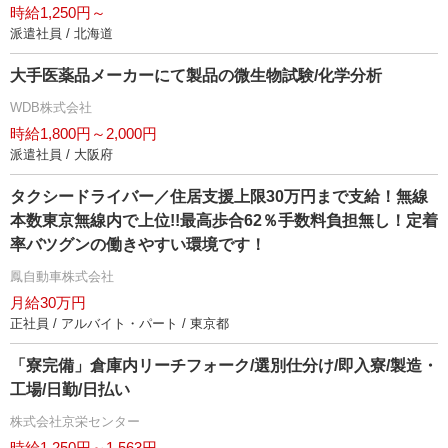
時給1,250円～
派遣社員 / 北海道
大手医薬品メーカーにて製品の微生物試験/化学分析
WDB株式会社
時給1,800円～2,000円
派遣社員 / 大阪府
タクシードライバー／住居支援上限30万円まで支給！無線
本数東京無線内で上位!!最高歩合62％手数料負担無し！定着
率バツグンの働きやすい環境です！
鳳自動車株式会社
月給30万円
正社員 / アルバイト・パート / 東京都
「寮完備」倉庫内リーチフォーク/選別仕分け/即入寮/製造・
工場/日勤/日払い
株式会社京栄センター
時給1,250円～1,563円