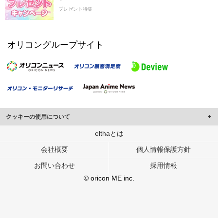
プレゼント特集
オリコングループサイト
クッキーの使用について
このサイトでは Cookie を使用して、ユーザーに合わせたコンテンツや広告の
elthaとは
表示、ソーシャル メディア機能の提供、広告の表示回数やクリック数の測定を
会社概要
個人情報保護方針
行っています。
また、ユーザーによるサイトの利用状況についても情報を収集し、ソーシャル
お問い合わせ
採用情報
メディアや広告配信、データ解析の各パートナーに提供しています。
各パートナーは、この情報とユーザーが各パートナーに提供した他の情報や、
© oricon ME inc.
ユーザーが各パートナーのサービスを使用したときに収集した他の情報を組み
合わせて使用することがあります。