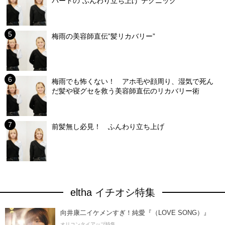
パートの”ふんわり立ち上げ”テクニック
梅雨の美容師直伝”髪リカバリー”
梅雨でも怖くない！ アホ毛や顔周り、湿気で死ん
だ髪や寝グセを救う美容師直伝のリカバリー術
前髪無し必見！ ふんわり立ち上げ
eltha イチオシ特集
向井康二イケメンすぎ！純愛『（LOVE SONG）』
オリコンタイアップ特集