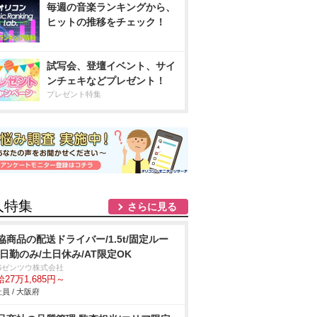
毎週の音楽ランキングから、
ヒットの推移をチェック！
試写会、登壇イベント、サイ
ンチェキなどプレゼント！
プレゼント特集
人特集
さらに見る
協商品の配送ドライバー/1.5t/固定ルー
/日勤のみ/土日休み/AT限定OK
BSゼンツウ株式会社
27万1,685円～
員 / 大阪府