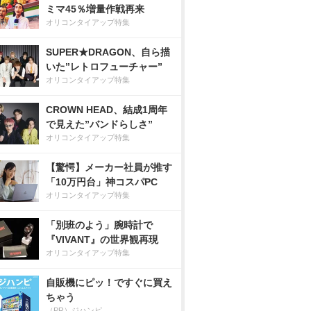
ミマ45％増量作戦再来
オリコンタイアップ特集
SUPER★DRAGON、自ら描
いた”レトロフューチャー”
オリコンタイアップ特集
CROWN HEAD、結成1周年
で見えた”バンドらしさ”
オリコンタイアップ特集
【驚愕】メーカー社員が推す
「10万円台」神コスパPC
オリコンタイアップ特集
「別班のよう」腕時計で
『VIVANT』の世界観再現
オリコンタイアップ特集
自販機にピッ！ですぐに買え
ちゃう
（PR）ジハンピ