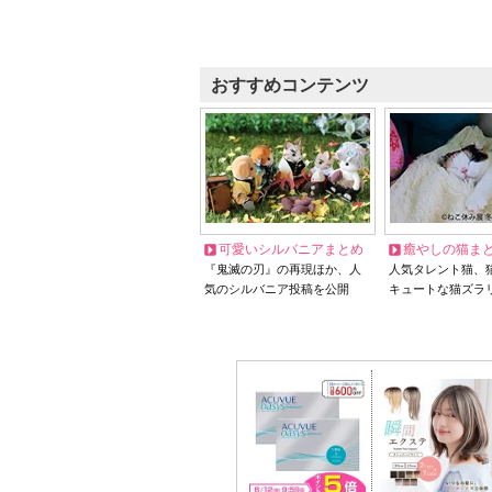
おすすめコンテンツ
可愛いシルバニアまとめ
癒やしの猫ま
『鬼滅の刃』の再現ほか、人
人気タレント猫、
気のシルバニア投稿を公開
キュートな猫ズラ