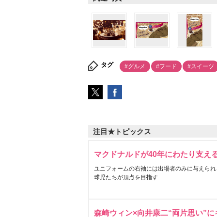
タグ
#グルメ
#フード
#スイーツ
注目★トピックス
マクドナルドが40年にわたり支え
ユニフォームの右袖には出場者のみに与えられ
球児たちが頂点を目指す
森崎ウィン×向井康二“両片思い”