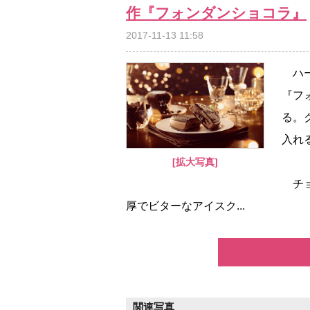
作『フォンダンショコラ』
2017-11-13 11:58
ハー
『フ
る。
入れ
[拡大写真]
チョ
厚でビターなアイスク...
関連写真