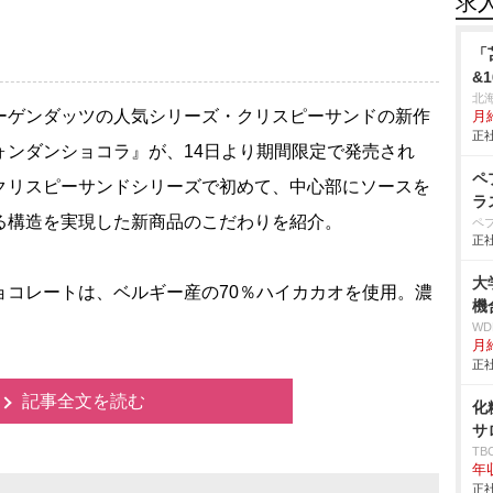
求
「
&
北
ゲンダッツの人気シリーズ・クリスピーサンドの新作
月給
正社
ォンダンショコラ』が、14日より期間限定で発売され
ペ
クリスピーサンドシリーズで初めて、中心部にソースを
ラ
る構造を実現した新商品のこだわりを紹介。
ペ
正社
大
コレートは、ベルギー産の70％ハイカカオを使用。濃
機
W
月給
正社
記事全文を読む
化
サ
T
年
正社