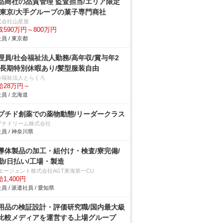
品商社の品質管理 監査担当/エリア限定
 東京/大手グループの菓子専門商社
式会社山星屋
収590万円～800万円
員 / 東京都
理員/社会福祉法人勤務/高年収/賞与年2
/長期特別休暇あり/髪型服装自由
会福祉法人とらくろ
給28万円～
員 / 北海道
プチド創薬での薬物動態/リーダークラス
プチドリーム株式会社
員 / 神奈川県
導体製品の加工・組付け・検査/寮完備/
勤/日払い/工場・製造
Tエージェント株式会社AGT東海第一CU
1,400円
員 / 派遣社員 / 愛知県
用品の検証設計・評価研究職/国内最大級
比較メディアを運営する上場グループ