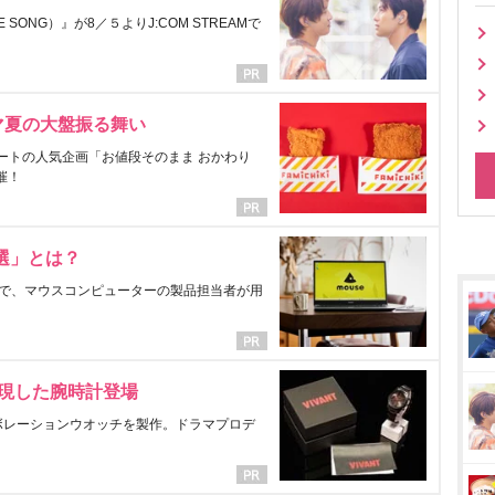
ONG）』が8／５よりJ:COM STREAMで
マ夏の大盤振る舞い
ートの人気企画「お値段そのまま おかわり
催！
選」とは？
で、マウスコンピューターの製品担当者が用
表現した腕時計登場
ラボレーションウオッチを製作。ドラマプロデ