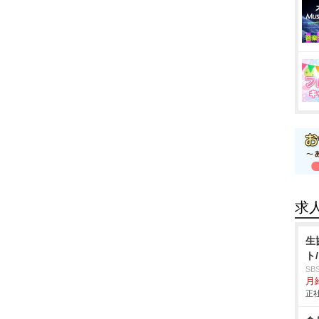
求
生
ト
S
月給
正社