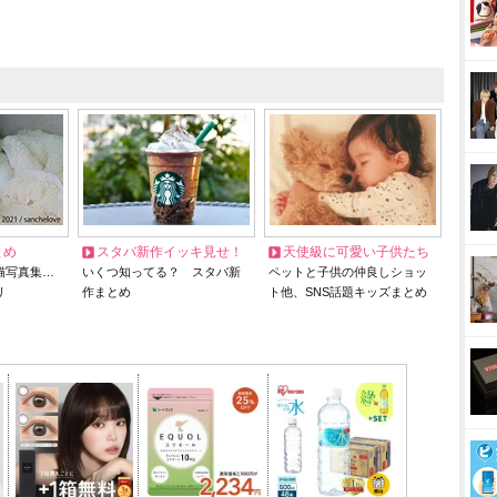
とめ
スタバ新作イッキ見せ！
天使級に可愛い子供たち
猫写真集…
いくつ知ってる？ スタバ新
ペットと子供の仲良しショッ
リ
作まとめ
ト他、SNS話題キッズまとめ