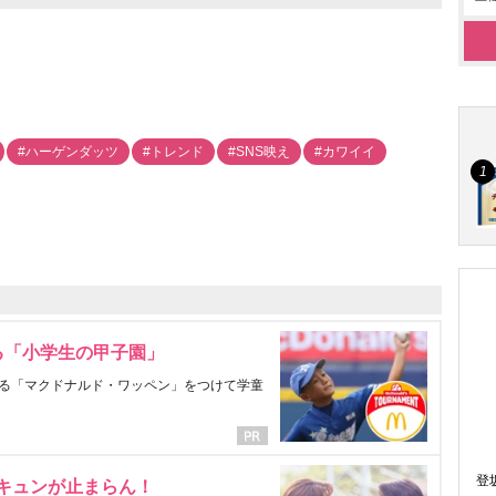
#ハーゲンダッツ
#トレンド
#SNS映え
#カワイイ
る「小学生の甲子園」
る「マクドナルド・ワッペン」をつけて学童
登
にキュンが止まらん！