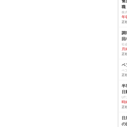
食
職
株
年
正社
調
回
社
月
正社
ペ
ペ
正社
半
日
U
時給
正社
日
の