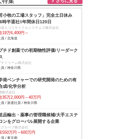
人特集
さらに見る
苫小牧の工場スタッフ」完全土日休み
16時半退社!/年間休日120日
海道エコリサイクルシステムズ株式会社
19万6,400円～
員 / 北海道
プチド創薬での初期物性評価/リーダーク
ス
プチドリーム株式会社
員 / 神奈川県
学発ベンチャーでの研究開発のための有
合成/化学分析
DB株式会社
35万2,000円～40万円
員 / 派遣社員 / 神奈川県
粧品輸出・薬事の管理職候補/大手エステ
ロンをグローバル展開する企業
BCグループ株式会社
収550万円～600万円
員 / 東京都