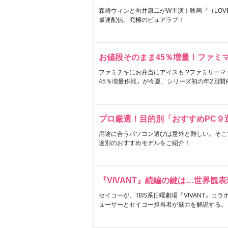
森崎ウィンと向井康二がW主演！映画『（LOVE S
最速配信。究極のピュアラブ！
お値段そのまま45％増量！ファミ
ファミチキにお弁当にアイスも!?ファミリーマ
45％増量作戦」が今夏、シリーズ初の年2回開
プロ厳選！目的別「おすすめPC９
用途に合うパソコン選びは意外と難しい。そこ
途別のおすすめモデルをご紹介！
『VIVANT』続編の鍵は…世界観
セイコーが、TBS系日曜劇場『VIVANT』コ
ューサーとセイコー担当者が魅力を解説する。