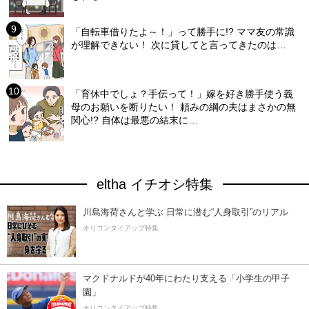
「自転車借りたよ～！」って勝手に!? ママ友の常識
が理解できない！ 次に貸してと言ってきたのは…
「育休中でしょ？手伝って！」嫁を好き勝手使う義
母のお願いを断りたい！ 頼みの綱の夫はまさかの無
関心!? 自体は最悪の結末に…
eltha イチオシ特集
川島海荷さんと学ぶ 日常に潜む“人身取引”のリアル
オリコンタイアップ特集
マクドナルドが40年にわたり支える「小学生の甲子
園」
オリコンタイアップ特集