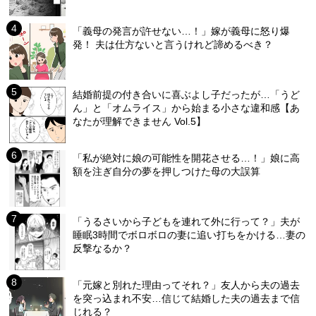
「義母の発言が許せない…！」嫁が義母に怒り爆
発！ 夫は仕方ないと言うけれど諦めるべき？
結婚前提の付き合いに喜ぶよし子だったが…「うど
ん」と「オムライス」から始まる小さな違和感【あ
なたが理解できません Vol.5】
「私が絶対に娘の可能性を開花させる…！」娘に高
額を注ぎ自分の夢を押しつけた母の大誤算
「うるさいから子どもを連れて外に行って？」夫が
睡眠3時間でボロボロの妻に追い打ちをかける…妻の
反撃なるか？
「元嫁と別れた理由ってそれ？」友人から夫の過去
を突っ込まれ不安…信じて結婚した夫の過去まで信
じれる？