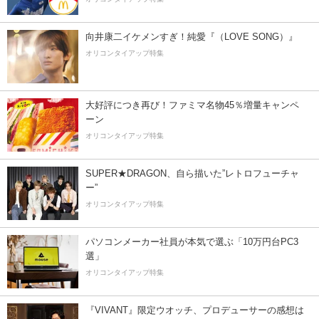
向井康二イケメンすぎ！純愛『（LOVE SONG）』
オリコンタイアップ特集
大好評につき再び！ファミマ名物45％増量キャンペ
ーン
オリコンタイアップ特集
SUPER★DRAGON、自ら描いた”レトロフューチャ
ー”
オリコンタイアップ特集
パソコンメーカー社員が本気で選ぶ「10万円台PC3
選」
オリコンタイアップ特集
『VIVANT』限定ウオッチ、プロデューサーの感想は