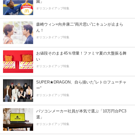
園」
オリコンタイアップ特集
森崎ウィン×向井康二“両片思い”にキュンが止まら
ん！
オリコンタイアップ特集
お値段そのまま45％増量！ファミマ夏の大盤振る舞
い
オリコンタイアップ特集
SUPER★DRAGON、自ら描いた”レトロフューチャ
ー”
オリコンタイアップ特集
パソコンメーカー社員が本気で選ぶ「10万円台PC3
選」
オリコンタイアップ特集