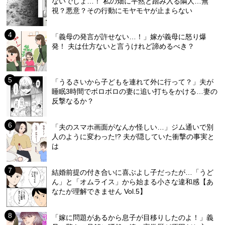
ないでしょ…！ 私の畑に平然と踏み入る隣人…無
視？悪意？その行動にモヤモヤが止まらない
「義母の発言が許せない…！」嫁が義母に怒り爆
発！ 夫は仕方ないと言うけれど諦めるべき？
「うるさいから子どもを連れて外に行って？」夫が
睡眠3時間でボロボロの妻に追い打ちをかける…妻の
反撃なるか？
「夫のスマホ画面がなんか怪しい…」ジム通いで別
人のように変わった!? 夫が隠していた衝撃の事実と
は
結婚前提の付き合いに喜ぶよし子だったが…「うど
ん」と「オムライス」から始まる小さな違和感【あ
なたが理解できません Vol.5】
「嫁に問題があるから息子が目移りしたのよ！」義