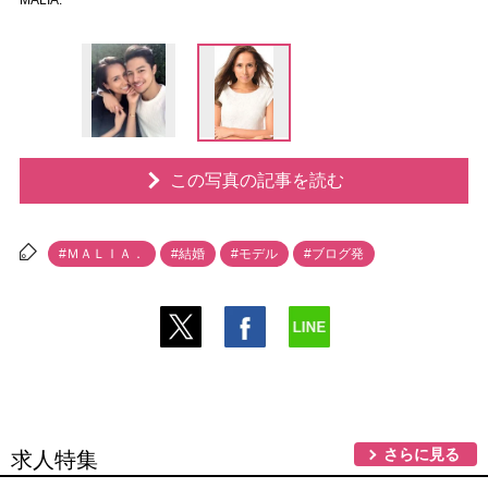
MALIA.
この写真の記事を読む
#ＭＡＬＩＡ．
#結婚
#モデル
#ブログ発
さらに見る
求人特集