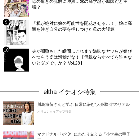
母の驚きの見解に唖然…嫁の高学歴が原因だと主
張!?
「私が絶対に娘の可能性を開花させる…！」娘に高
額を注ぎ自分の夢を押しつけた母の大誤算
夫が闇堕ちした瞬間…これまで嫌味なヤツらが媚び
へつらう姿は滑稽だな！【母親ならすべてを許さな
いとダメですか？ Vol.28】
eltha イチオシ特集
川島海荷さんと学ぶ 日常に潜む“人身取引”のリアル
オリコンタイアップ特集
マクドナルドが40年にわたり支える「小学生の甲子