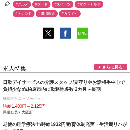
#グルメ
#フード
#スイーツ
#マクドナルド
#トレンド
#SNS映え
#カワイイ
さらに見る
求人特集
日勤デイサービスの介護スタッフ/見守りやお話相手中心で
負担少なめ/柏原市内に勤務地多数 2カ月～長期
株式会社ニッソーネット
時給1,400円～2,125円
派遣社員 / 大阪府
老健の理学療法士/時給1932円/教育体制充実・生活期リハが