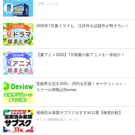
（PR）ジハンピ
2026年7月夏ドラマも、注目作＆話題作が勢ぞろい！
【夏アニメ2026】7月期夏の新アニメを一挙紹介！
芸能界を志す10代～20代を応援！オーディション・
スクール情報はDeview
漫画読み放題サブスクおすすめ11選【徹底比較】
オリコン顧客満足度ランキング