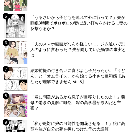
「うるさいから子どもを連れて外に行って？」夫が
睡眠3時間でボロボロの妻に追い打ちをかける…妻の
反撃なるか？
「夫のスマホ画面がなんか怪しい…」ジム通いで別
人のように変わった!? 夫が隠していた衝撃の事実と
は
結婚前提の付き合いに喜ぶよし子だったが…「うど
ん」と「オムライス」から始まる小さな違和感【あ
なたが理解できません Vol.5】
「嫁に問題があるから息子が目移りしたのよ！」義
母の驚きの見解に唖然…嫁の高学歴が原因だと主
張!?
「私が絶対に娘の可能性を開花させる…！」娘に高
額を注ぎ自分の夢を押しつけた母の大誤算