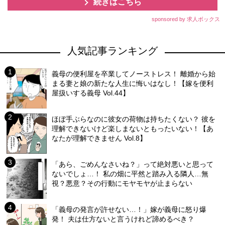
続きはこちら
sponsored by 求人ボックス
人気記事ランキング
義母の便利屋を卒業してノーストレス！ 離婚から始
まる妻と娘の新たな人生に悔いはなし！【嫁を便利
屋扱いする義母 Vol.44】
ほぼ手ぶらなのに彼女の荷物は持ちたくない？ 彼を
理解できないけど楽しまないともったいない！【あ
なたが理解できません Vol.8】
「あら、ごめんなさいね？」って絶対悪いと思って
ないでしょ…！ 私の畑に平然と踏み入る隣人…無
視？悪意？その行動にモヤモヤが止まらない
「義母の発言が許せない…！」嫁が義母に怒り爆
発！ 夫は仕方ないと言うけれど諦めるべき？