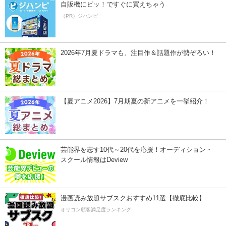
自販機にピッ！ですぐに買えちゃう
（PR）ジハンピ
2026年7月夏ドラマも、注目作＆話題作が勢ぞろい！
【夏アニメ2026】7月期夏の新アニメを一挙紹介！
芸能界を志す10代～20代を応援！オーディション・
スクール情報はDeview
漫画読み放題サブスクおすすめ11選【徹底比較】
オリコン顧客満足度ランキング