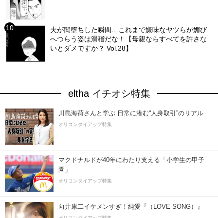
夫が闇堕ちした瞬間…これまで嫌味なヤツらが媚び
へつらう姿は滑稽だな！【母親ならすべてを許さな
いとダメですか？ Vol.28】
eltha イチオシ特集
川島海荷さんと学ぶ 日常に潜む“人身取引”のリアル
オリコンタイアップ特集
マクドナルドが40年にわたり支える「小学生の甲子
園」
オリコンタイアップ特集
向井康二イケメンすぎ！純愛『（LOVE SONG）』
オリコンタイアップ特集