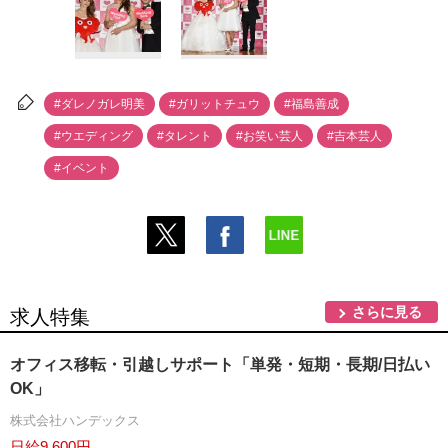
#ダレノガレ明美
#ガリットチュウ
#福島善成
#ウエディング
#タレント
#お笑い芸人
#吉本芸人
#イベント
さらに見る
求人特集
オフィス移転・引越しサポート「単発・短期・長期/日払い
OK」
株式会社ハンデックス
日給9,600円