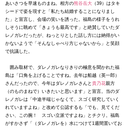
あいさつを早速ものまね。相方の
熊谷岳大
（39）はタキ
シードで姿を現すと「私たち結婚することになりまし
た」と宣言し、会場の笑いを誘った。福島の様子をうれ
しそうに眺めて「きょうも最高です」と絶賛していたダ
レノガレだったが、ねっとりとした話し方には納得がい
かないようで「そんなしゃべり方じゃないから」と笑顔
で抗議した。
囲み取材で、ダレノガレなりきりの極意を聞かれた福
島は「口角を上げることですね。去年は船越（英一郎）
さんだったので、今年はダレノガレさんと
貴乃花
親方
（のものまねで）いきたいと思います」と宣言。当のダ
レノガレは「中途半端じゃなくて、スゴく研究していく
れていますよね」と改めて公認するも「でも、見てくだ
さい、この腕！ スゴい立派ですよね」とチクリ。福島
がすかさず「（ダレノガレを）水につけて1週間置いてお