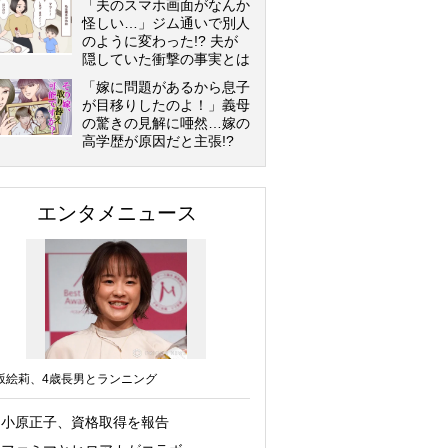
「夫のスマホ画面がなんか
怪しい…」ジム通いで別人
のように変わった!? 夫が
隠していた衝撃の事実とは
「嫁に問題があるから息子
が目移りしたのよ！」義母
の驚きの見解に唖然…嫁の
高学歴が原因だと主張!?
エンタメニュース
坂絵莉、4歳長男とランニング
小原正子、資格取得を報告