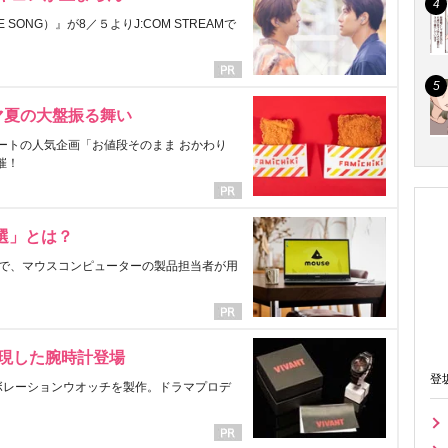
ONG）』が8／５よりJ:COM STREAMで
マ夏の大盤振る舞い
ートの人気企画「お値段そのまま おかわり
催！
選」とは？
で、マウスコンピューターの製品担当者が用
表現した腕時計登場
登
ラボレーションウオッチを製作。ドラマプロデ