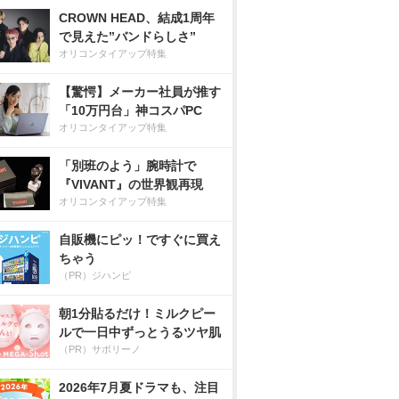
CROWN HEAD、結成1周年
で見えた”バンドらしさ”
オリコンタイアップ特集
【驚愕】メーカー社員が推す
「10万円台」神コスパPC
オリコンタイアップ特集
「別班のよう」腕時計で
『VIVANT』の世界観再現
オリコンタイアップ特集
自販機にピッ！ですぐに買え
ちゃう
（PR）ジハンピ
朝1分貼るだけ！ミルクピー
ルで一日中ずっとうるツヤ肌
（PR）サボリーノ
2026年7月夏ドラマも、注目