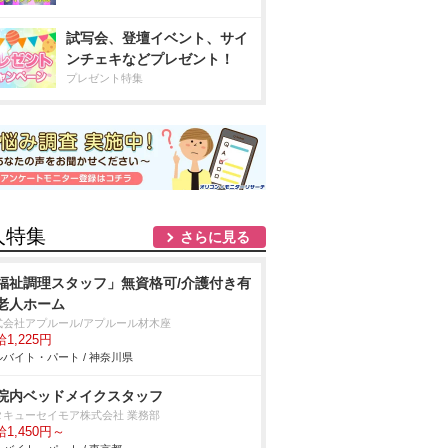
試写会、登壇イベント、サイ
ンチェキなどプレゼント！
プレゼント特集
人特集
さらに見る
福祉調理スタッフ」無資格可/介護付き有
老人ホーム
式会社アプルール/アプルール材木座
1,225円
バイト・パート / 神奈川県
院内ベッドメイクスタッフ
タキューセイモア株式会社 業務部
1,450円～