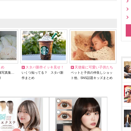
とめ
スタバ新作イッキ見せ！
天使級に可愛い子供たち
猫写真集…
いくつ知ってる？ スタバ新
ペットと子供の仲良しショッ
リ
作まとめ
ト他、SNS話題キッズまとめ