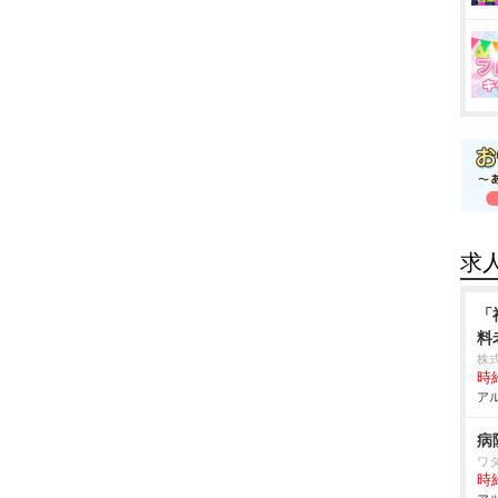
求
「
料
株
時給
アル
病
ワ
時給