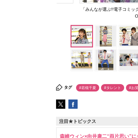
「みんなが選ぶ!!電子コミッ
O
タグ
#若槻千夏
#タレント
#お
注目★トピックス
森崎ウィン×向井康二“両片思い”