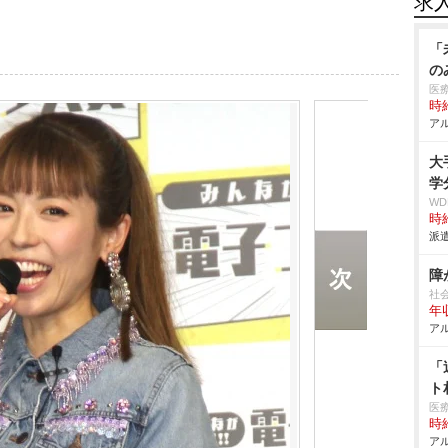
求
「
の
医
時給
アル
大
学
W
時給
派遣
障
社
年収
アル
「
ト
医
時給
アル