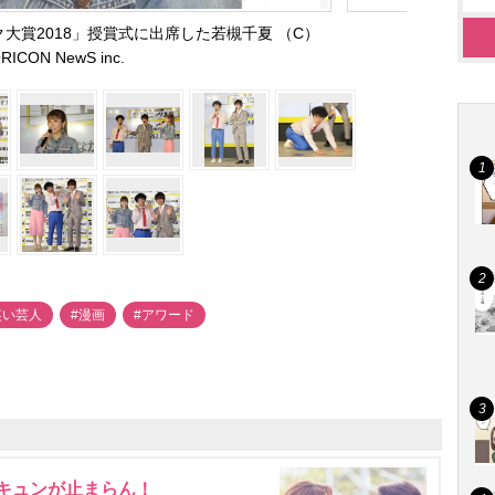
ク大賞2018」授賞式に出席した若槻千夏 （C）
RICON NewS inc.
笑い芸人
#漫画
#アワード
にキュンが止まらん！