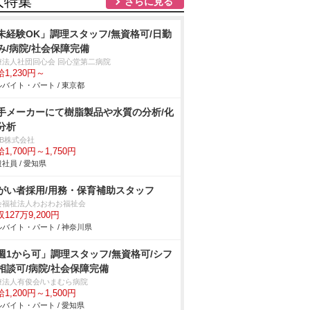
人特集
さらに見る
未経験OK」調理スタッフ/無資格可/日勤
み/病院/社会保障完備
療法人社団回心会 回心堂第二病院
1,230円～
バイト・パート / 東京都
手メーカーにて樹脂製品や水質の分析/化
分析
DB株式会社
1,700円～1,750円
社員 / 愛知県
がい者採用/用務・保育補助スタッフ
会福祉法人わおわお福祉会
127万9,200円
バイト・パート / 神奈川県
週1から可」調理スタッフ/無資格可/シフ
相談可/病院/社会保障完備
療法人有俊会/いまむら病院
1,200円～1,500円
バイト・パート / 愛知県