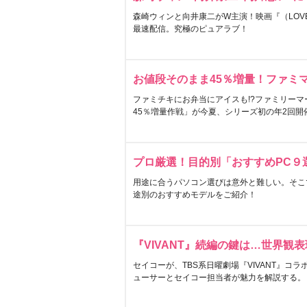
森崎ウィンと向井康二がW主演！映画『（LOVE S
最速配信。究極のピュアラブ！
お値段そのまま45％増量！ファミ
ファミチキにお弁当にアイスも!?ファミリーマ
45％増量作戦」が今夏、シリーズ初の年2回開
プロ厳選！目的別「おすすめPC９
用途に合うパソコン選びは意外と難しい。そこ
途別のおすすめモデルをご紹介！
『VIVANT』続編の鍵は…世界観
セイコーが、TBS系日曜劇場『VIVANT』コ
ューサーとセイコー担当者が魅力を解説する。