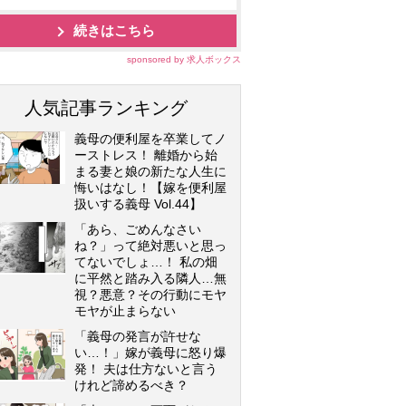
続きはこちら
sponsored by 求人ボックス
人気記事ランキング
義母の便利屋を卒業してノ
ーストレス！ 離婚から始
まる妻と娘の新たな人生に
悔いはなし！【嫁を便利屋
扱いする義母 Vol.44】
「あら、ごめんなさい
ね？」って絶対悪いと思っ
てないでしょ…！ 私の畑
に平然と踏み入る隣人…無
視？悪意？その行動にモヤ
モヤが止まらない
「義母の発言が許せな
い…！」嫁が義母に怒り爆
発！ 夫は仕方ないと言う
けれど諦めるべき？