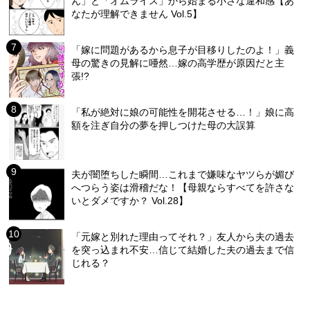
ん」と「オムライス」から始まる小さな違和感【あ
なたが理解できません Vol.5】
「嫁に問題があるから息子が目移りしたのよ！」義
母の驚きの見解に唖然…嫁の高学歴が原因だと主
張!?
「私が絶対に娘の可能性を開花させる…！」娘に高
額を注ぎ自分の夢を押しつけた母の大誤算
夫が闇堕ちした瞬間…これまで嫌味なヤツらが媚び
へつらう姿は滑稽だな！【母親ならすべてを許さな
いとダメですか？ Vol.28】
「元嫁と別れた理由ってそれ？」友人から夫の過去
を突っ込まれ不安…信じて結婚した夫の過去まで信
じれる？