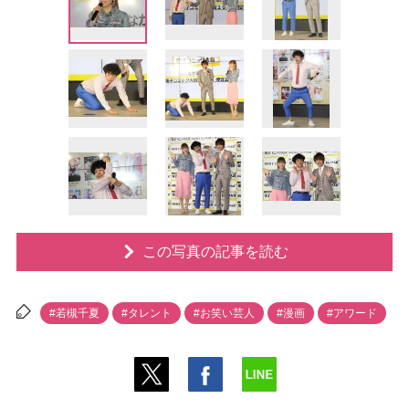
この写真の記事を読む
#若槻千夏
#タレント
#お笑い芸人
#漫画
#アワード