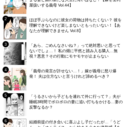
屋扱いする義母 Vol.44】
ほぼ手ぶらなのに彼女の荷物は持ちたくない？ 彼を
理解できないけど楽しまないともったいない！【あ
なたが理解できません Vol.8】
「あら、ごめんなさいね？」って絶対悪いと思って
ないでしょ…！ 私の畑に平然と踏み入る隣人…無
視？悪意？その行動にモヤモヤが止まらない
「義母の発言が許せない…！」嫁が義母に怒り爆
発！ 夫は仕方ないと言うけれど諦めるべき？
「うるさいから子どもを連れて外に行って？」夫が
睡眠3時間でボロボロの妻に追い打ちをかける…妻の
反撃なるか？
結婚前提の付き合いに喜ぶよし子だったが…「うど