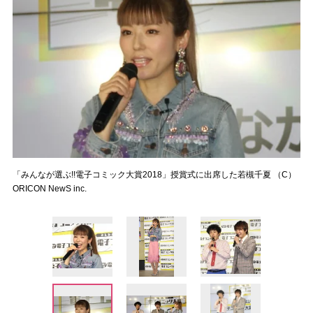
「みんなが選ぶ!!電子コミック大賞2018」授賞式に出席した若槻千夏 （C）
ORICON NewS inc.