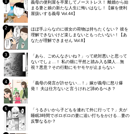
義母の便利屋を卒業してノーストレス！ 離婚から始
まる妻と娘の新たな人生に悔いはなし！【嫁を便利
屋扱いする義母 Vol.44】
ほぼ手ぶらなのに彼女の荷物は持ちたくない？ 彼を
理解できないけど楽しまないともったいない！【あ
なたが理解できません Vol.8】
「あら、ごめんなさいね？」って絶対悪いと思って
ないでしょ…！ 私の畑に平然と踏み入る隣人…無
視？悪意？その行動にモヤモヤが止まらない
「義母の発言が許せない…！」嫁が義母に怒り爆
発！ 夫は仕方ないと言うけれど諦めるべき？
「うるさいから子どもを連れて外に行って？」夫が
睡眠3時間でボロボロの妻に追い打ちをかける…妻の
反撃なるか？