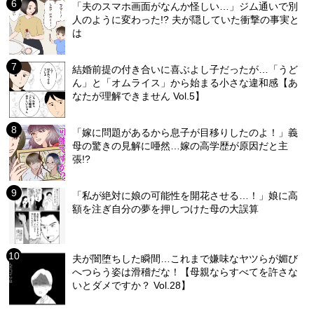
「夫のスマホ画面がなんか怪しい…」ジム通いで別
人のように変わった!? 夫が隠していた衝撃の事実と
は
結婚前提の付き合いに喜ぶよし子だったが…「うど
ん」と「オムライス」から始まる小さな違和感【あ
なたが理解できません Vol.5】
「嫁に問題があるから息子が目移りしたのよ！」義
母の驚きの見解に唖然…嫁の高学歴が原因だと主
張!?
「私が絶対に娘の可能性を開花させる…！」娘に高
額を注ぎ自分の夢を押しつけた母の大誤算
夫が闇堕ちした瞬間…これまで嫌味なヤツらが媚び
へつらう姿は滑稽だな！【母親ならすべてを許さな
いとダメですか？ Vol.28】