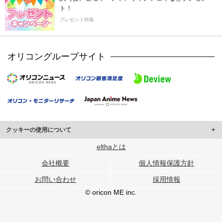
ト！
プレゼント特集
オリコングループサイト
クッキーの使用について
このサイトでは Cookie を使用して、ユーザーに合わせたコンテンツや広告の
elthaとは
表示、ソーシャル メディア機能の提供、広告の表示回数やクリック数の測定を
会社概要
個人情報保護方針
行っています。
また、ユーザーによるサイトの利用状況についても情報を収集し、ソーシャル
お問い合わせ
採用情報
メディアや広告配信、データ解析の各パートナーに提供しています。
各パートナーは、この情報とユーザーが各パートナーに提供した他の情報や、
© oricon ME inc.
ユーザーが各パートナーのサービスを使用したときに収集した他の情報を組み
合わせて使用することがあります。