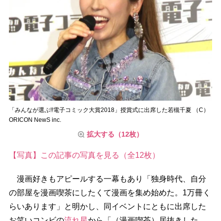
「みんなが選ぶ!!電子コミック大賞2018」授賞式に出席した若槻千夏 （C）
ORICON NewS inc.
拡大する（12枚）
【写真】この記事の写真を見る（全12枚）
漫画好きもアピールする一幕もあり「独身時代、自分
の部屋を漫画喫茶にしたくて漫画を集め始めた。1万冊く
らいあります」と明かし、同イベントにともに出席した
お笑いコンビの
流れ星
から「（漫画喫茶）居抜きした