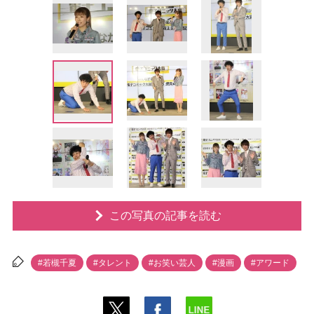
この写真の記事を読む
#若槻千夏
#タレント
#お笑い芸人
#漫画
#アワード