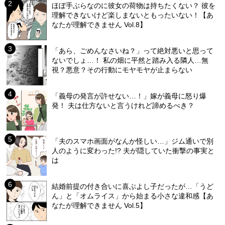
ほぼ手ぶらなのに彼女の荷物は持ちたくない？ 彼を
理解できないけど楽しまないともったいない！【あ
なたが理解できません Vol.8】
「あら、ごめんなさいね？」って絶対悪いと思って
ないでしょ…！ 私の畑に平然と踏み入る隣人…無
視？悪意？その行動にモヤモヤが止まらない
「義母の発言が許せない…！」嫁が義母に怒り爆
発！ 夫は仕方ないと言うけれど諦めるべき？
「夫のスマホ画面がなんか怪しい…」ジム通いで別
人のように変わった!? 夫が隠していた衝撃の事実と
は
結婚前提の付き合いに喜ぶよし子だったが…「うど
ん」と「オムライス」から始まる小さな違和感【あ
なたが理解できません Vol.5】