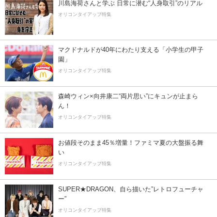
川島海荷さんと学ぶ 日常に潜む“人身取引”のリアル
オリコンタイアップ特集
マクドナルドが40年にわたり支える「小学生の甲子
園」
オリコンタイアップ特集
森崎ウィン×向井康二“両片思い”にキュンが止まら
ん！
オリコンタイアップ特集
お値段そのまま45％増量！ファミマ夏の大盤振る舞
い
オリコンタイアップ特集
SUPER★DRAGON、自ら描いた”レトロフューチャ
ー”
オリコンタイアップ特集