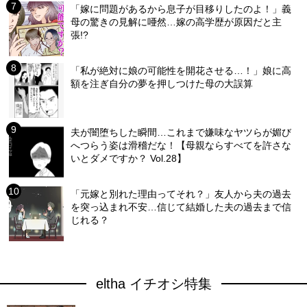
「嫁に問題があるから息子が目移りしたのよ！」義
母の驚きの見解に唖然…嫁の高学歴が原因だと主
張!?
「私が絶対に娘の可能性を開花させる…！」娘に高
額を注ぎ自分の夢を押しつけた母の大誤算
夫が闇堕ちした瞬間…これまで嫌味なヤツらが媚び
へつらう姿は滑稽だな！【母親ならすべてを許さな
いとダメですか？ Vol.28】
「元嫁と別れた理由ってそれ？」友人から夫の過去
を突っ込まれ不安…信じて結婚した夫の過去まで信
じれる？
eltha イチオシ特集