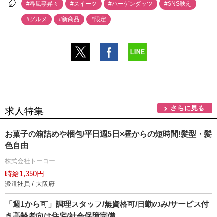
#春風亭昇々
#スイーツ
#ハーゲンダッツ
#SNS映え
#グルメ
#新商品
#限定
さらに見る
求人特集
お菓子の箱詰めや梱包/平日週5日×昼からの短時間!髪型・髪
色自由
株式会社トーコー
時給1,350円
派遣社員 / 大阪府
「週1から可」調理スタッフ/無資格可/日勤のみ/サービス付
き高齢者向け住宅/社会保障完備