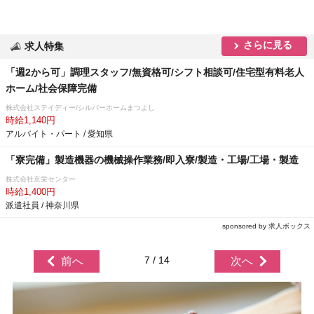
さらに見る
求人特集
「週2から可」調理スタッフ/無資格可/シフト相談可/住宅型有料老人
ホーム/社会保障完備
株式会社ステイディー/シルバーホームまつよし
時給1,140円
アルバイト・パート / 愛知県
「寮完備」製造機器の機械操作業務/即入寮/製造・工場/工場・製造
株式会社京栄センター
時給1,400円
派遣社員 / 神奈川県
sponsored by 求人ボックス
7 / 14
前へ
次へ