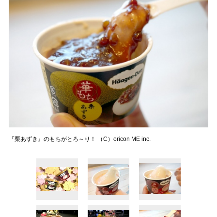
『栗あずき』のもちがとろ～り！ （C）oricon ME inc.