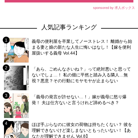
sponsored by 求人ボックス
人気記事ランキング
義母の便利屋を卒業してノーストレス！ 離婚から始
まる妻と娘の新たな人生に悔いはなし！【嫁を便利
屋扱いする義母 Vol.44】
「あら、ごめんなさいね？」って絶対悪いと思って
ないでしょ…！ 私の畑に平然と踏み入る隣人…無
視？悪意？その行動にモヤモヤが止まらない
「義母の発言が許せない…！」嫁が義母に怒り爆
発！ 夫は仕方ないと言うけれど諦めるべき？
ほぼ手ぶらなのに彼女の荷物は持ちたくない？ 彼を
理解できないけど楽しまないともったいない！【あ
なたが理解できません Vol.8】