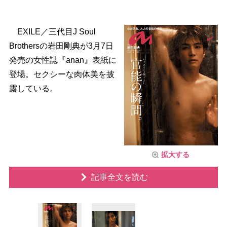
EXILE／三代目J Soul
Brothersの岩田剛典が3月7日
発売の女性誌『anan』表紙に
登場。セクシーな肉体美を披
露している。
拡大する
記事全文を読む