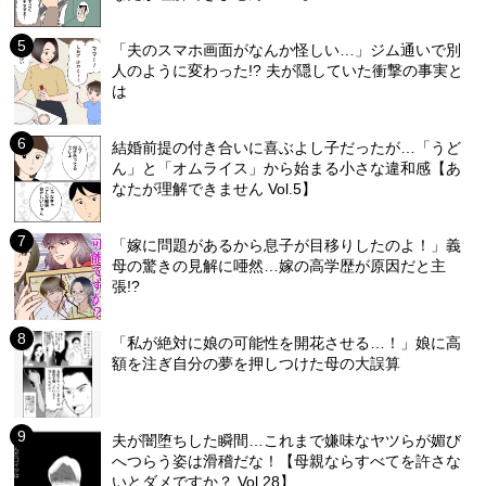
「夫のスマホ画面がなんか怪しい…」ジム通いで別
人のように変わった!? 夫が隠していた衝撃の事実と
は
結婚前提の付き合いに喜ぶよし子だったが…「うど
ん」と「オムライス」から始まる小さな違和感【あ
なたが理解できません Vol.5】
「嫁に問題があるから息子が目移りしたのよ！」義
母の驚きの見解に唖然…嫁の高学歴が原因だと主
張!?
「私が絶対に娘の可能性を開花させる…！」娘に高
額を注ぎ自分の夢を押しつけた母の大誤算
夫が闇堕ちした瞬間…これまで嫌味なヤツらが媚び
へつらう姿は滑稽だな！【母親ならすべてを許さな
いとダメですか？ Vol.28】