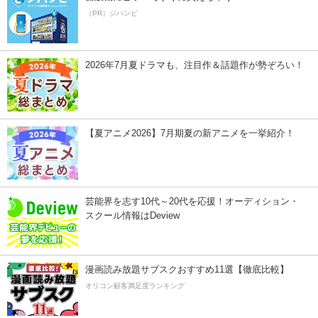
（PR）ジハンピ
2026年7月夏ドラマも、注目作＆話題作が勢ぞろい！
【夏アニメ2026】7月期夏の新アニメを一挙紹介！
芸能界を志す10代～20代を応援！オーディション・
スクール情報はDeview
漫画読み放題サブスクおすすめ11選【徹底比較】
オリコン顧客満足度ランキング