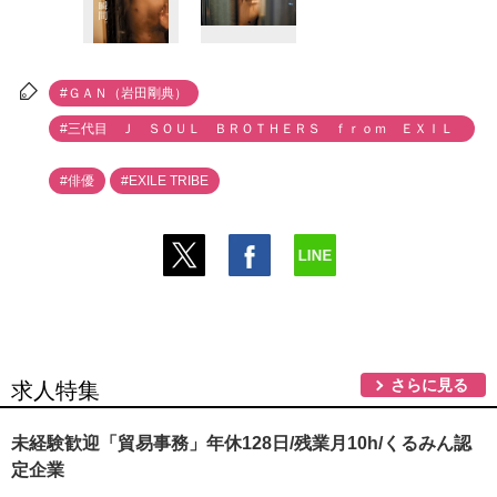
#ＧＡＮ（岩田剛典）
#三代目 Ｊ ＳＯＵＬ ＢＲＯＴＨＥＲＳ ｆｒｏｍ ＥＸＩＬ
Ｅ ＴＲＩＢＥ
#俳優
#EXILE TRIBE
さらに見る
求人特集
未経験歓迎「貿易事務」年休128日/残業月10h/くるみん認
定企業