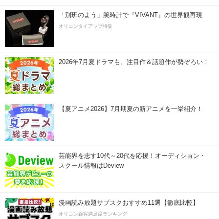
「別班のよう」腕時計で『VIVANT』の世界観再現
オリコンタイアップ特集
2026年7月夏ドラマも、注目作＆話題作が勢ぞろい！
【夏アニメ2026】7月期夏の新アニメを一挙紹介！
芸能界を志す10代～20代を応援！オーディション・
スクール情報はDeview
漫画読み放題サブスクおすすめ11選【徹底比較】
オリコン顧客満足度ランキング