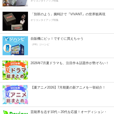
オリコンタイアップ特集
「別班のよう」腕時計で『VIVANT』の世界観再現
オリコンタイアップ特集
自販機にピッ！ですぐに買えちゃう
（PR）ジハンピ
2026年7月夏ドラマも、注目作＆話題作が勢ぞろい！
【夏アニメ2026】7月期夏の新アニメを一挙紹介！
芸能界を志す10代～20代を応援！オーディション・