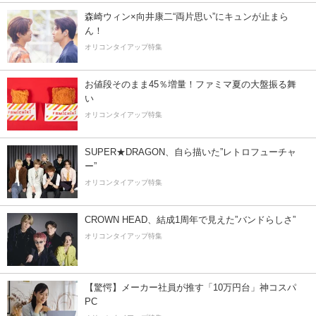
森崎ウィン×向井康二“両片思い”にキュンが止まら
ん！
オリコンタイアップ特集
お値段そのまま45％増量！ファミマ夏の大盤振る舞
い
オリコンタイアップ特集
SUPER★DRAGON、自ら描いた”レトロフューチャ
ー”
オリコンタイアップ特集
CROWN HEAD、結成1周年で見えた”バンドらしさ”
オリコンタイアップ特集
【驚愕】メーカー社員が推す「10万円台」神コスパ
PC