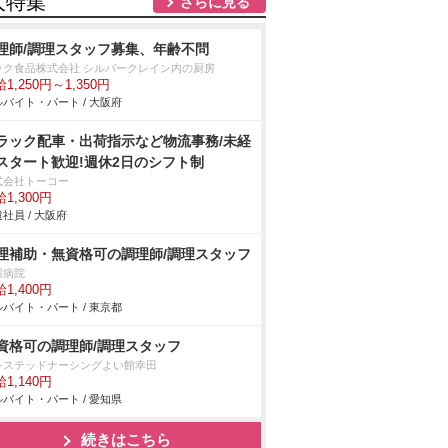
人特集
さらに見る
理師/調理スタッフ募集、年齢不問
ック食品株式会社 シルバークレイン内の厨房
1,250円～1,350円
バイト・パート / 大阪府
ラック配車・出荷指示など物流事務/未経
スタート歓迎!週休2日のシフト制
式会社トーコー
1,300円
社員 / 大阪府
理補助・無資格可の調理師/調理スタッフ
川病院
1,400円
バイト・パート / 東京都
資格可の調理師/調理スタッフ
システッドナーシングよい館幸田
1,140円
バイト・パート / 愛知県
続きはこちら