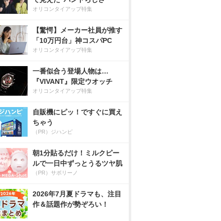
オリコンタイアップ特集
【驚愕】メーカー社員が推す
「10万円台」神コスパPC
オリコンタイアップ特集
一番似合う登場人物は…
『VIVANT』限定ウオッチ
オリコンタイアップ特集
自販機にピッ！ですぐに買え
ちゃう
（PR）ジハンピ
朝1分貼るだけ！ミルクピー
ルで一日中ずっとうるツヤ肌
（PR）サボリーノ
2026年7月夏ドラマも、注目
作＆話題作が勢ぞろい！