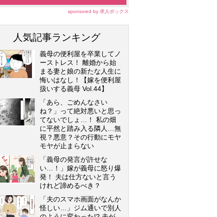
sponsored by 求人ボックス
人気記事ランキング
義母の便利屋を卒業してノ
ーストレス！ 離婚から始
まる妻と娘の新たな人生に
悔いはなし！【嫁を便利屋
扱いする義母 Vol.44】
「あら、ごめんなさい
ね？」って絶対悪いと思っ
てないでしょ…！ 私の畑
に平然と踏み入る隣人…無
視？悪意？その行動にモヤ
モヤが止まらない
「義母の発言が許せな
い…！」嫁が義母に怒り爆
発！ 夫は仕方ないと言う
けれど諦めるべき？
「夫のスマホ画面がなんか
怪しい…」ジム通いで別人
のように変わった!? 夫が