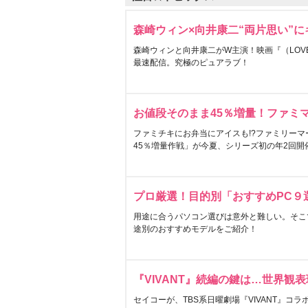
森崎ウィン×向井康二“両片思い”
森崎ウィンと向井康二がW主演！映画『（LOVE S
最速配信。究極のピュアラブ！
お値段そのまま45％増量！ファミ
ファミチキにお弁当にアイスも!?ファミリーマ
45％増量作戦」が今夏、シリーズ初の年2回開
プロ厳選！目的別「おすすめPC９
用途に合うパソコン選びは意外と難しい。そこ
途別のおすすめモデルをご紹介！
『VIVANT』続編の鍵は…世界観
セイコーが、TBS系日曜劇場『VIVANT』コ