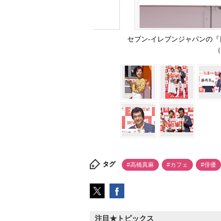
セブン-イレブンジャパンの『
（
タグ
#高橋真麻
#カフェ
#俳優
注目★トピックス