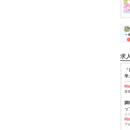
求
「
学
パ
時給
派遣
調
ッ
住
時給
アル