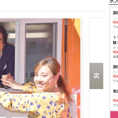
求
調
コ
時給
アル
ト
験
株
時給
派遣
調
玉
時給
アル
無
ア
時給
アル