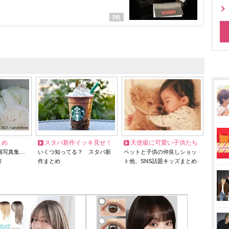
とめ
スタバ新作イッキ見せ！
天使級に可愛い子供たち
猫写真集…
いくつ知ってる？ スタバ新
ペットと子供の仲良しショッ
リ
作まとめ
ト他、SNS話題キッズまとめ