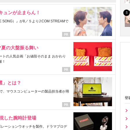
にキュンが止まらん！
ONG）』が8／５よりJ:COM STREAMで
マ夏の大盤振る舞い
ートの人気企画「お値段そのまま おかわり
催！
選」とは？
で、マウスコンピューターの製品担当者が用
登
表現した腕時計登場
ラボレーションウオッチを製作。ドラマプロデ