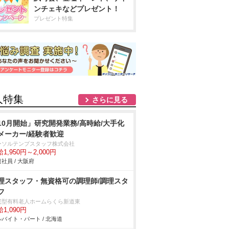
ンチェキなどプレゼント！
プレゼント特集
人特集
さらに見る
10月開始」研究開発業務/高時給/大手化
メーカー/経験者歓迎
ーソルテンプスタッフ株式会社
1,950円～2,000円
社員 / 大阪府
理スタッフ・無資格可の調理師/調理スタ
フ
宅型有料老人ホームらくら新道東
1,090円
バイト・パート / 北海道