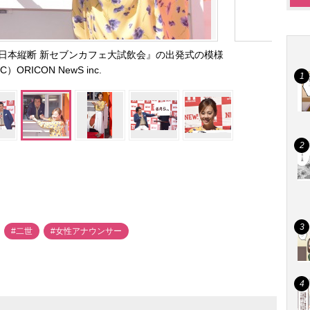
日本縦断 新セブンカフェ大試飲会』の出発式の模様
C）ORICON NewS inc.
#二世
#女性アナウンサー