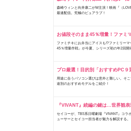
森崎ウィンと向井康二がW主演！映画『（LOVE S
最速配信。究極のピュアラブ！
お値段そのまま45％増量！ファミ
ファミチキにお弁当にアイスも!?ファミリーマ
45％増量作戦」が今夏、シリーズ初の年2回開
プロ厳選！目的別「おすすめPC９
用途に合うパソコン選びは意外と難しい。そこ
途別のおすすめモデルをご紹介！
『VIVANT』続編の鍵は…世界観
セイコーが、TBS系日曜劇場『VIVANT』コ
ューサーとセイコー担当者が魅力を解説する。