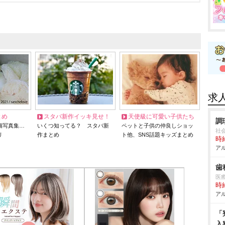
求
とめ
スタバ新作イッキ見せ！
天使級に可愛い子供たち
調
猫写真集…
いくつ知ってる？ スタバ新
ペットと子供の仲良しショッ
社
リ
作まとめ
ト他、SNS話題キッズまとめ
時給
アル
歯
医
時給
アル
「
入