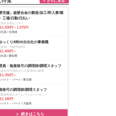
人特集
さらに見る
寮完備」超硬合金の製造/加工/即入寮/製
・工場/日勤/日払い
式会社京栄センター
1,500円～1,875円
社員 / 北海道
ゆっくり9時30分出社の事務職
会社I・PARTNERS
1,400円～
社員 / 愛知県
理員・無資格可の調理師/調理スタッフ
会社HITOWA せらび荻窪内の厨房
1,350円～
バイト・パート / 東京都
資格可の調理師/調理スタッフ
宅型有料老人ホーム ヴェルハーモニー
1,180円
バイト・パート / 大阪府
続きはこちら