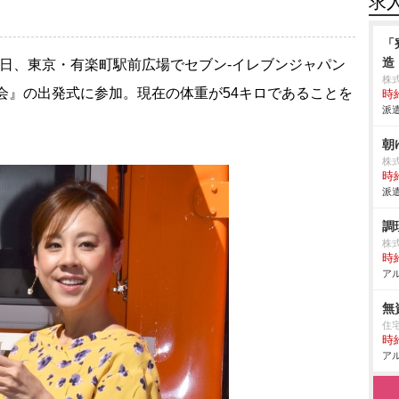
求
「
造
1日、東京・有楽町駅前広場でセブン-イレブンジャパン
株
会』の出発式に参加。現在の体重が54キロであることを
時給
派遣
朝
株式
時給
派遣
調
株式
時給
アル
無
住
時給
アル