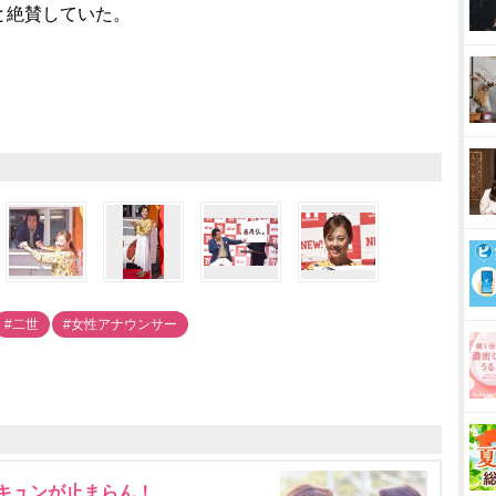
と絶賛していた。
#二世
#女性アナウンサー
にキュンが止まらん！