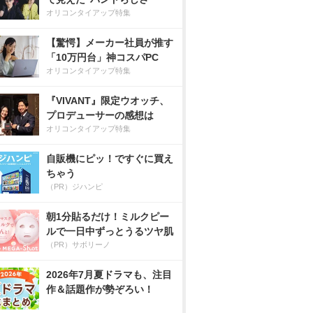
オリコンタイアップ特集
【驚愕】メーカー社員が推す
「10万円台」神コスパPC
オリコンタイアップ特集
『VIVANT』限定ウオッチ、
プロデューサーの感想は
オリコンタイアップ特集
自販機にピッ！ですぐに買え
ちゃう
（PR）ジハンピ
朝1分貼るだけ！ミルクピー
ルで一日中ずっとうるツヤ肌
（PR）サボリーノ
2026年7月夏ドラマも、注目
作＆話題作が勢ぞろい！