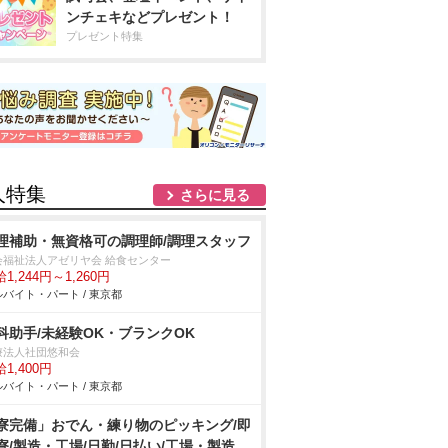
ンチェキなどプレゼント！
プレゼント特集
人特集
さらに見る
理補助・無資格可の調理師/調理スタッフ
会福祉法人アゼリヤ会 給食センター
1,244円～1,260円
バイト・パート / 東京都
科助手/未経験OK・ブランクOK
療法人社団悠和会
1,400円
バイト・パート / 東京都
寮完備」おでん・練り物のピッキング/即
寮/製造・工場/日勤/日払い/工場・製造