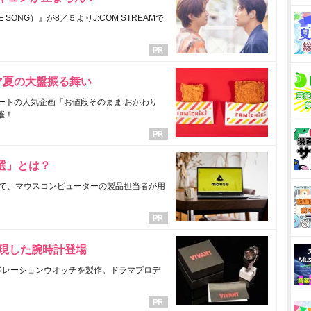
ONG）』が8／５よりJ:COM STREAMで
マ夏の大盤振る舞い
ートの人気企画「お値段そのまま おかわり
催！
選」とは？
で、マウスコンピューターの製品担当者が用
表現した腕時計登場
ラボレーションウオッチを製作。ドラマプロデ