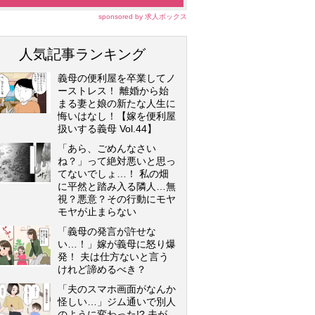
sponsored by 求人ボックス
人気記事ランキング
義母の便利屋を卒業してノ
ーストレス！ 離婚から始
まる妻と娘の新たな人生に
悔いはなし！【嫁を便利屋
扱いする義母 Vol.44】
「あら、ごめんなさい
ね？」って絶対悪いと思っ
てないでしょ…！ 私の畑
に平然と踏み入る隣人…無
視？悪意？その行動にモヤ
モヤが止まらない
「義母の発言が許せな
い…！」嫁が義母に怒り爆
発！ 夫は仕方ないと言う
けれど諦めるべき？
「夫のスマホ画面がなんか
怪しい…」ジム通いで別人
のように変わった!? 夫が