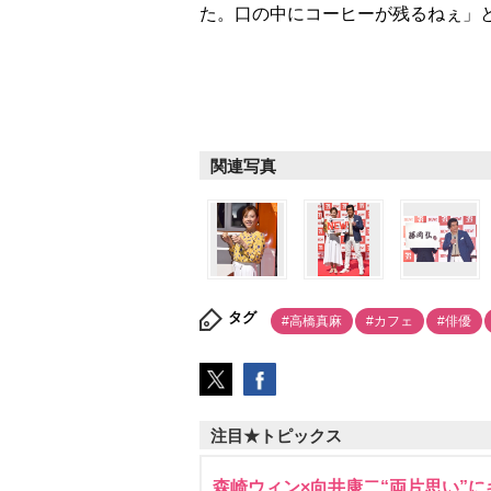
た。口の中にコーヒーが残るねぇ」
関連写真
タグ
#高橋真麻
#カフェ
#俳優
注目★トピックス
森崎ウィン×向井康二“両片思い”