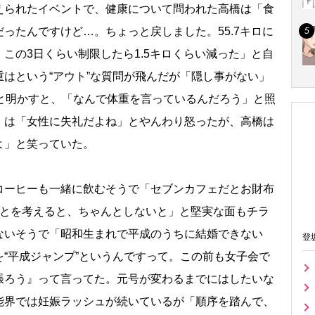
られたイベントで、健康について問われた高橋は「食
ったんですけど…。ちょっと戻しました。55.7キロに
この3日くらい制限したら1.5キロくらい減った」と自
はという“アウト”な質問が飛んだが「隠し事がない」
」と明かすと、「なんで体重を言っているんだろう」と照
、
は「女性に失礼だよね」とやんわり怒ったが、高橋は
よ」と笑っていた。
ーヒーも一緒に飲むそうで「セブンカフェだとお財布
ことを考えると、ちゃんとしないと」と堅実な面もチラ
ないそうで「昭和生まれで平成のうちに結婚できない
登
“平成ジャンプ”というんですって。この前も女子会で
張ろう』って言ってた。元号が変わるまでにはしたいな
能界では妊娠ラッシュが続いているが「順序を踏んで、