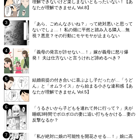
理解できないけど楽しまないともったいない！【あ
なたが理解できません Vol.8】
「あら、ごめんなさいね？」って絶対悪いと思って
ないでしょ…！ 私の畑に平然と踏み入る隣人…無
視？悪意？その行動にモヤモヤが止まらない
「義母の発言が許せない…！」嫁が義母に怒り爆
発！ 夫は仕方ないと言うけれど諦めるべき？
結婚前提の付き合いに喜ぶよし子だったが…「うど
ん」と「オムライス」から始まる小さな違和感【あ
なたが理解できません Vol.5】
「うるさいから子どもを連れて外に行って？」夫が
睡眠3時間でボロボロの妻に追い打ちをかける…妻の
反撃なるか？
「私が絶対に娘の可能性を開花させる…！」娘に高