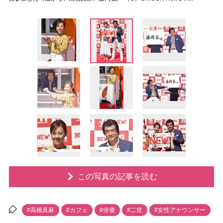
この写真の記事を読む
#高橋真麻
#カフェ
#俳優
#二世
#女性アナウンサー