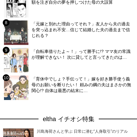
額を注ぎ自分の夢を押しつけた母の大誤算
「元嫁と別れた理由ってそれ？」友人から夫の過去
を突っ込まれ不安…信じて結婚した夫の過去まで信
じれる？
「自転車借りたよ～！」って勝手に!? ママ友の常識
が理解できない！ 次に貸してと言ってきたのは…
「育休中でしょ？手伝って！」嫁を好き勝手使う義
母のお願いを断りたい！ 頼みの綱の夫はまさかの無
関心!? 自体は最悪の結末に…
eltha イチオシ特集
川島海荷さんと学ぶ 日常に潜む“人身取引”のリアル