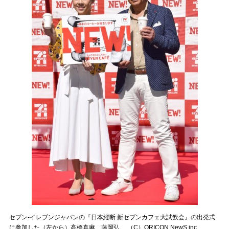
セブン-イレブンジャパンの『日本縦断 新セブンカフェ大試飲会』の出発式
に参加した（左から）高橋真麻、藤岡弘、 （C）ORICON NewS inc.