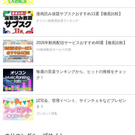
漫画読み放題サブスクおすすめ11選【徹底比較】
オリコン顧客満足度ランキング
2026年動画配信サービスおすすめ40選【徹底比較】
CS動画配信サービス20選
毎週の音楽ランキングから、ヒットの推移をチェッ
ク！
試写会、登壇イベント、サインチェキなどプレゼン
ト！
プレゼント特集