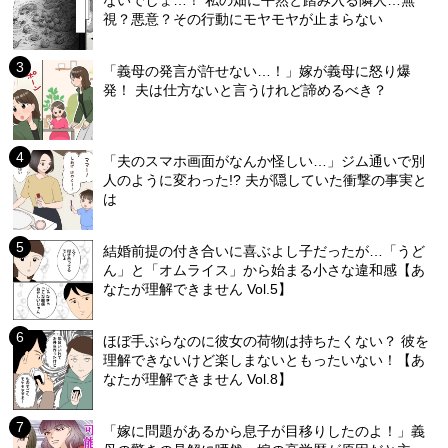
ないでしょ…！ 私の畑に平然と踏み入る隣人…無
視？悪意？その行動にモヤモヤが止まらない
「義母の発言が許せない…！」嫁が義母に怒り爆
発！ 夫は仕方ないと言うけれど諦めるべき？
「夫のスマホ画面がなんか怪しい…」ジム通いで別
人のように変わった!? 夫が隠していた衝撃の事実と
は
結婚前提の付き合いに喜ぶよし子だったが…「うど
ん」と「オムライス」から始まる小さな違和感【あ
なたが理解できません Vol.5】
ほぼ手ぶらなのに彼女の荷物は持ちたくない？ 彼を
理解できないけど楽しまないともったいない！【あ
なたが理解できません Vol.8】
「嫁に問題があるから息子が目移りしたのよ！」義