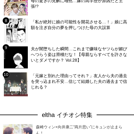
母の驚きの見解に唖然…嫁の高学歴が原因だと主
張!?
「私が絶対に娘の可能性を開花させる…！」娘に高
額を注ぎ自分の夢を押しつけた母の大誤算
夫が闇堕ちした瞬間…これまで嫌味なヤツらが媚び
へつらう姿は滑稽だな！【母親ならすべてを許さな
いとダメですか？ Vol.28】
「元嫁と別れた理由ってそれ？」友人から夫の過去
を突っ込まれ不安…信じて結婚した夫の過去まで信
じれる？
eltha イチオシ特集
森崎ウィン×向井康二“両片思い”にキュンが止まら
ん！