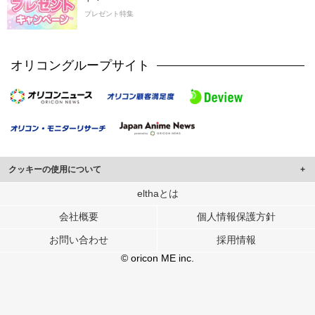
プレゼント特集
オリコングループサイト
クッキーの使用について
このサイトでは Cookie を使用して、ユーザーに合わせたコンテンツや広告の
elthaとは
表示、ソーシャル メディア機能の提供、広告の表示回数やクリック数の測定を
会社概要
個人情報保護方針
行っています。
また、ユーザーによるサイトの利用状況についても情報を収集し、ソーシャル
お問い合わせ
採用情報
メディアや広告配信、データ解析の各パートナーに提供しています。
各パートナーは、この情報とユーザーが各パートナーに提供した他の情報や、
© oricon ME inc.
ユーザーが各パートナーのサービスを使用したときに収集した他の情報を組み
合わせて使用することがあります。