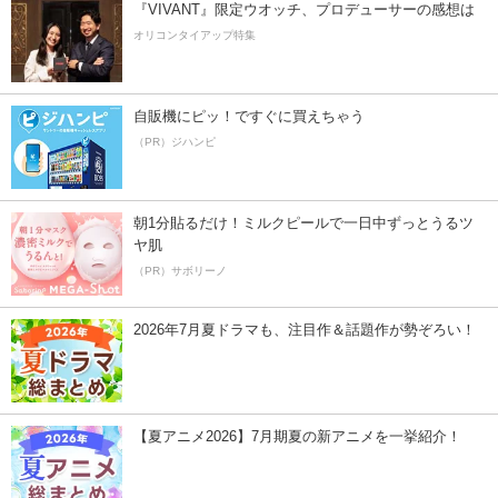
『VIVANT』限定ウオッチ、プロデューサーの感想は
オリコンタイアップ特集
自販機にピッ！ですぐに買えちゃう
（PR）ジハンピ
朝1分貼るだけ！ミルクピールで一日中ずっとうるツ
ヤ肌
（PR）サボリーノ
2026年7月夏ドラマも、注目作＆話題作が勢ぞろい！
【夏アニメ2026】7月期夏の新アニメを一挙紹介！