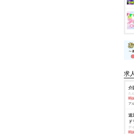
求
介
た
時給
アル
送
ド
デ
時給