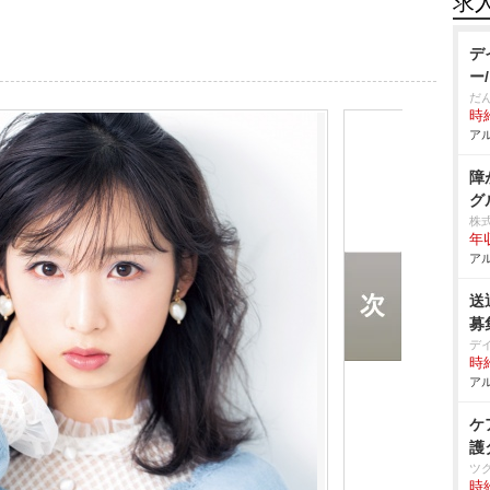
求
デ
ー
だ
時給
アル
障
グ
株
年収
アル
送
募
デ
時給
アル
ケ
護
ツ
時給