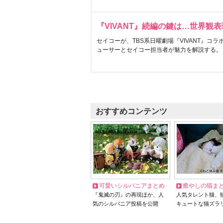
『VIVANT』続編の鍵は…世界観
セイコーが、TBS系日曜劇場『VIVANT』コ
ューサーとセイコー担当者が魅力を解説する。
おすすめコンテンツ
可愛いシルバニアまとめ
癒やしの猫ま
『鬼滅の刃』の再現ほか、人
人気タレント猫、
気のシルバニア投稿を公開
キュートな猫ズラ