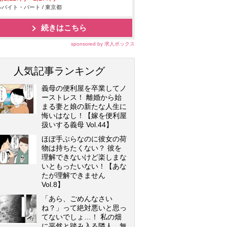
バイト・パート / 東京都
続きはこちら
sponsored by 求人ボックス
人気記事ランキング
義母の便利屋を卒業してノ
ーストレス！ 離婚から始
まる妻と娘の新たな人生に
悔いはなし！【嫁を便利屋
扱いする義母 Vol.44】
ほぼ手ぶらなのに彼女の荷
物は持ちたくない？ 彼を
理解できないけど楽しまな
いともったいない！【あな
たが理解できません
Vol.8】
「あら、ごめんなさい
ね？」って絶対悪いと思っ
てないでしょ…！ 私の畑
に平然と踏み入る隣人…無