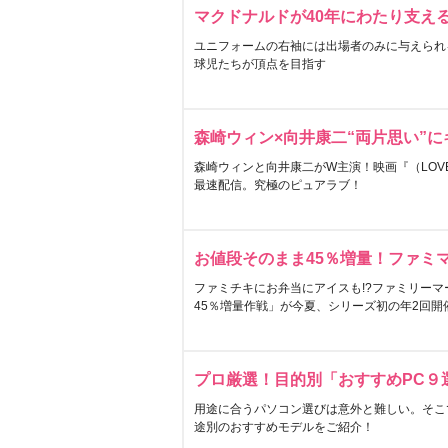
マクドナルドが40年にわたり支え
ユニフォームの右袖には出場者のみに与えられ
球児たちが頂点を目指す
森崎ウィン×向井康二“両片思い”
森崎ウィンと向井康二がW主演！映画『（LOVE S
最速配信。究極のピュアラブ！
お値段そのまま45％増量！ファミ
ファミチキにお弁当にアイスも!?ファミリーマ
45％増量作戦」が今夏、シリーズ初の年2回開
プロ厳選！目的別「おすすめPC９
用途に合うパソコン選びは意外と難しい。そこ
途別のおすすめモデルをご紹介！