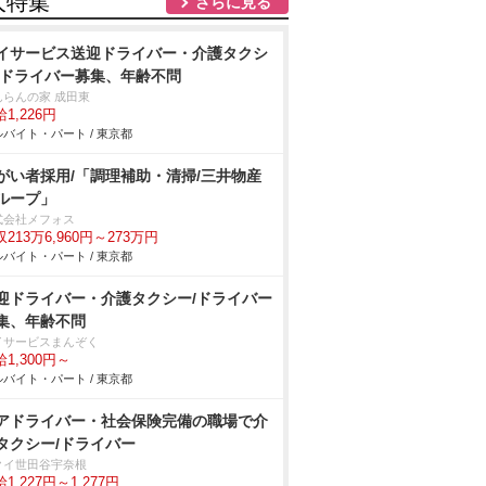
人特集
さらに見る
イサービス送迎ドライバー・介護タクシ
/ドライバー募集、年齢不問
んらんの家 成田東
1,226円
バイト・パート / 東京都
がい者採用/「調理補助・清掃/三井物産
ループ」
式会社メフォス
213万6,960円～273万円
バイト・パート / 東京都
迎ドライバー・介護タクシー/ドライバー
集、年齢不問
イサービスまんぞく
1,300円～
バイト・パート / 東京都
アドライバー・社会保険完備の職場で介
タクシー/ドライバー
クイ世田谷宇奈根
1,227円～1,277円