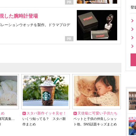
登
表現した腕時計登場
ラボレーションウオッチを製作。ドラマプロデ
とめ
スタバ新作イッキ見せ！
天使級に可愛い子供たち
猫写真集…
いくつ知ってる？ スタバ新
ペットと子供の仲良しショッ
リ
作まとめ
ト他、SNS話題キッズまとめ