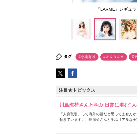
『LARME』レギュ
タグ
#小栗有以
#ＡＫＢ４８
#
注目★トピックス
川島海荷さんと学ぶ 日常に潜む“人
「人身取引」って海外の話だと思ってませんか
起きています。川島海荷さんと学ぶリアルな実