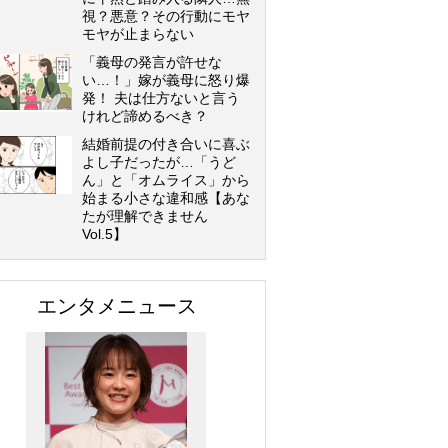
視？悪意？その行動にモヤ
モヤが止まらない
「義母の発言が許せな
い…！」嫁が義母に怒り爆
発！ 夫は仕方ないと言う
けれど諦めるべき？
結婚前提の付き合いに喜ぶ
よし子だったが…「うど
ん」と「オムライス」から
始まる小さな違和感【あな
たが理解できません
Vol.5】
エンタメニュース