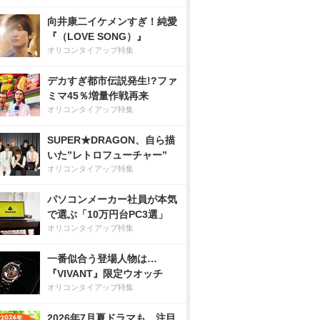
向井康二イケメンすぎ！純愛
『（LOVE SONG）』
オリコンタイアップ特集
デカすぎ都市伝説発生!?ファ
ミマ45％増量作戦再来
オリコンタイアップ特集
SUPER★DRAGON、自ら描
いた”レトロフューチャー”
オリコンタイアップ特集
パソコンメーカー社員が本気
で選ぶ「10万円台PC3選」
オリコンタイアップ特集
一番似合う登場人物は…
『VIVANT』限定ウオッチ
オリコンタイアップ特集
2026年7月夏ドラマも、注目