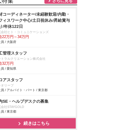
人特集
さらに見る
材コーディネーター/未経験歓迎/内勤・
フィスワーク中心/土日祝休み/昇給賞与
り/年休122日
式会社ヒト・コミュニケーションズ
給22万円～34万円
員 / 大阪府
工管理スタッフ
ントラルクリエーション株式会社
給32万円
員 / 愛知県
ロアスタッフ
チオリーブ
員 / アルバイト・パート / 東京都
内SE・ヘルプデスクの募集
会社STAYGOLD
員 / 東京都
続きはこちら