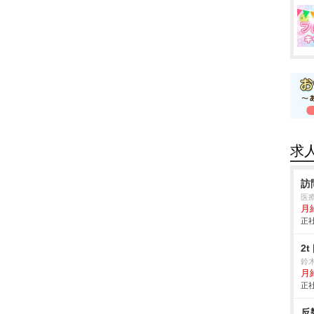
求
訪
医
月
正社
2
鈴
月
正社
反