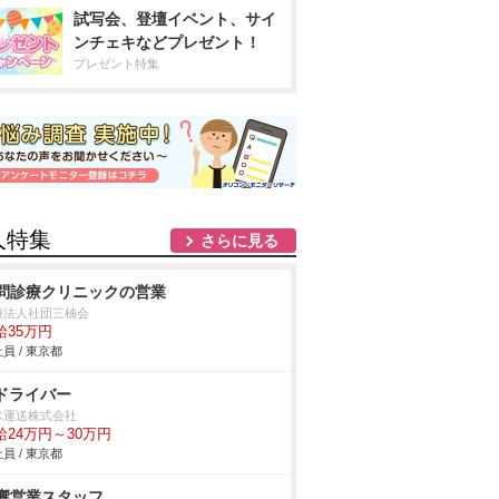
試写会、登壇イベント、サイ
ンチェキなどプレゼント！
プレゼント特集
人特集
さらに見る
問診療クリニックの営業
療法人社団三柚会
給35万円
員 / 東京都
tドライバー
木運送株式会社
給24万円～30万円
員 / 東京都
響営業スタッフ