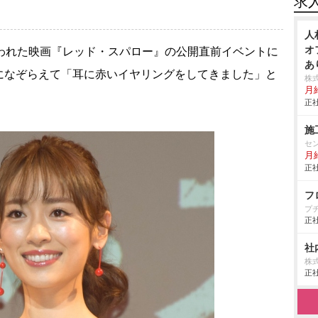
求
人
オ
行われた映画『レッド・スパロー』の公開直前イベントに
あ
になぞらえて「耳に赤いイヤリングをしてきました」と
株
月
正社
施
セ
月
正社
フ
プ
正社
社
株式
正社