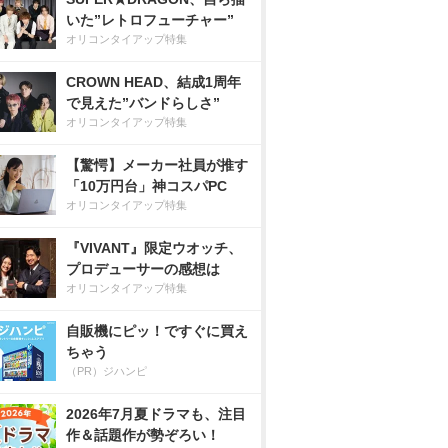
いた”レトロフューチャー”
オリコンタイアップ特集
CROWN HEAD、結成1周年
で見えた”バンドらしさ”
オリコンタイアップ特集
【驚愕】メーカー社員が推す
「10万円台」神コスパPC
オリコンタイアップ特集
『VIVANT』限定ウオッチ、
プロデューサーの感想は
オリコンタイアップ特集
自販機にピッ！ですぐに買え
ちゃう
（PR）ジハンピ
2026年7月夏ドラマも、注目
作＆話題作が勢ぞろい！