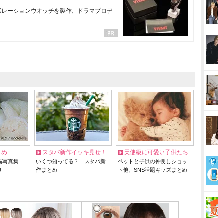
ラボレーションウオッチを製作。ドラマプロデ
とめ
スタバ新作イッキ見せ！
天使級に可愛い子供たち
猫写真集…
いくつ知ってる？ スタバ新
ペットと子供の仲良しショッ
リ
作まとめ
ト他、SNS話題キッズまとめ