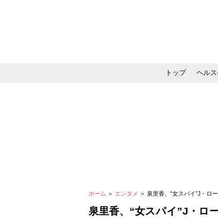
トップ
ヘルス
メイク・コスメ・スキ
ホーム
＞
エンタメ
＞ 泉里香、“女スパイ”J・
泉里香、“女スパイ”J・