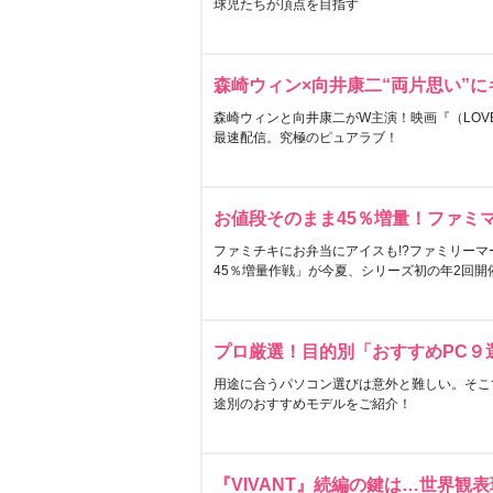
球児たちが頂点を目指す
森崎ウィン×向井康二“両片思い”
森崎ウィンと向井康二がW主演！映画『（LOVE S
最速配信。究極のピュアラブ！
お値段そのまま45％増量！ファミ
ファミチキにお弁当にアイスも!?ファミリーマ
45％増量作戦」が今夏、シリーズ初の年2回開
プロ厳選！目的別「おすすめPC９
用途に合うパソコン選びは意外と難しい。そこ
途別のおすすめモデルをご紹介！
『VIVANT』続編の鍵は…世界観