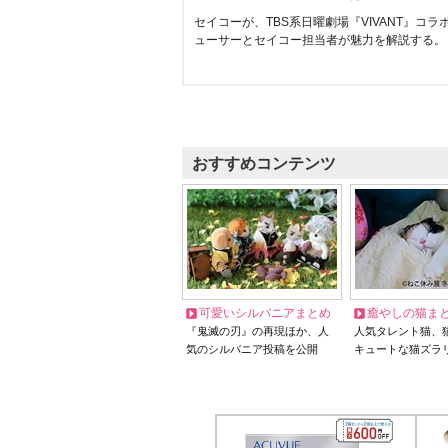
セイコーが、TBS系日曜劇場『VIVANT』コ
ューサーとセイコー担当者が魅力を解説する。
おすすめコンテンツ
可愛いシルバニアまとめ
癒やしの猫ま
『鬼滅の刃』の再現ほか、人
人気タレント猫、
気のシルバニア投稿を公開
キュートな猫ズラ