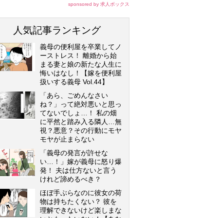
sponsored by 求人ボックス
人気記事ランキング
義母の便利屋を卒業してノ
ーストレス！ 離婚から始
まる妻と娘の新たな人生に
悔いはなし！【嫁を便利屋
扱いする義母 Vol.44】
「あら、ごめんなさい
ね？」って絶対悪いと思っ
てないでしょ…！ 私の畑
に平然と踏み入る隣人…無
視？悪意？その行動にモヤ
モヤが止まらない
「義母の発言が許せな
い…！」嫁が義母に怒り爆
発！ 夫は仕方ないと言う
けれど諦めるべき？
ほぼ手ぶらなのに彼女の荷
物は持ちたくない？ 彼を
理解できないけど楽しまな