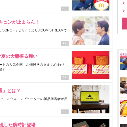
にキュンが止まらん！
ONG）』が8／５よりJ:COM STREAMで
マ夏の大盤振る舞い
ートの人気企画「お値段そのまま おかわり
催！
選」とは？
で、マウスコンピューターの製品担当者が用
表現した腕時計登場