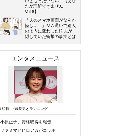
いともったいない！【あな
たが理解できません
Vol.8】
「夫のスマホ画面がなんか
怪しい…」ジム通いで別人
のように変わった!? 夫が
隠していた衝撃の事実とは
エンタメニュース
坂絵莉、4歳長男とランニング
小原正子、資格取得を報告
ファミマとヒロアカがコラボ