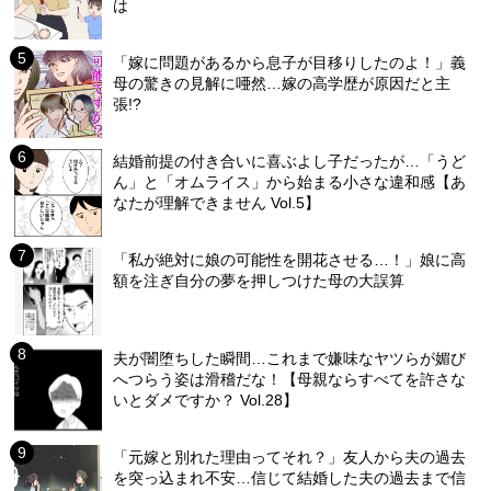
は
「嫁に問題があるから息子が目移りしたのよ！」義
母の驚きの見解に唖然…嫁の高学歴が原因だと主
張!?
結婚前提の付き合いに喜ぶよし子だったが…「うど
ん」と「オムライス」から始まる小さな違和感【あ
なたが理解できません Vol.5】
「私が絶対に娘の可能性を開花させる…！」娘に高
額を注ぎ自分の夢を押しつけた母の大誤算
夫が闇堕ちした瞬間…これまで嫌味なヤツらが媚び
へつらう姿は滑稽だな！【母親ならすべてを許さな
いとダメですか？ Vol.28】
「元嫁と別れた理由ってそれ？」友人から夫の過去
を突っ込まれ不安…信じて結婚した夫の過去まで信