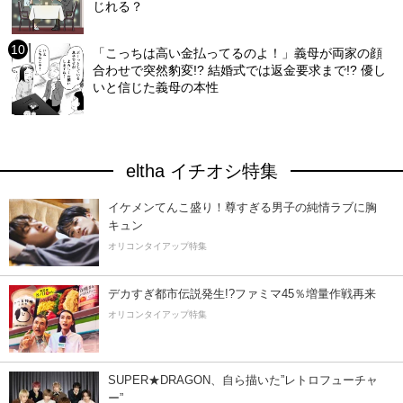
じれる？
「こっちは高い金払ってるのよ！」義母が両家の顔
合わせで突然豹変!? 結婚式では返金要求まで!? 優し
いと信じた義母の本性
eltha イチオシ特集
イケメンてんこ盛り！尊すぎる男子の純情ラブに胸
キュン
オリコンタイアップ特集
デカすぎ都市伝説発生!?ファミマ45％増量作戦再来
オリコンタイアップ特集
SUPER★DRAGON、自ら描いた”レトロフューチャ
ー”