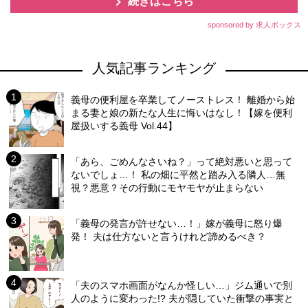
続きはこちら
sponsored by 求人ボックス
人気記事ランキング
義母の便利屋を卒業してノーストレス！ 離婚から始
まる妻と娘の新たな人生に悔いはなし！【嫁を便利
屋扱いする義母 Vol.44】
「あら、ごめんなさいね？」って絶対悪いと思って
ないでしょ…！ 私の畑に平然と踏み入る隣人…無
視？悪意？その行動にモヤモヤが止まらない
「義母の発言が許せない…！」嫁が義母に怒り爆
発！ 夫は仕方ないと言うけれど諦めるべき？
「夫のスマホ画面がなんか怪しい…」ジム通いで別
人のように変わった!? 夫が隠していた衝撃の事実と