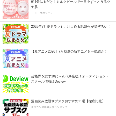
朝1分貼るだけ！ミルクピールで一日中ずっとうるツ
ヤ肌
（PR）サボリーノ
2026年7月夏ドラマも、注目作＆話題作が勢ぞろい！
【夏アニメ2026】7月期夏の新アニメを一挙紹介！
芸能界を志す10代～20代を応援！オーディション・
スクール情報はDeview
漫画読み放題サブスクおすすめ11選【徹底比較】
オリコン顧客満足度ランキング