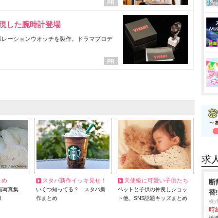
表現した腕時計登場
ラボレーションウオッチを製作。ドラマプロデ
求
とめ
スタバ新作イッキ見せ！
天使級に可愛い子供たち
断
猫写真集…
いくつ知ってる？ スタバ新
ペットと子供の仲良しショッ
替
リ
作まとめ
ト他、SNS話題キッズまとめ
株
時給