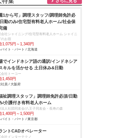
人特集
さらに見る
週1から可」調理スタッフ/調理師免許必
/日勤のみ/住宅型有料老人ホーム/社会保
完備
限会社シャイニング/住宅型有料老人ホーム シャイニ
グのお宿
1,075円～1,340円
バイト・パート / 北海道
場でインドネシア語の通訳/インドネシア
スキルを活かせる 土日休み&日勤
式会社トーコー
1,450円
社員 / 大阪府
福祉調理スタッフ」調理師免許必須/日勤
み/介護付き有料老人ホーム
療法人社団同友会/八王子同友会・長寿の森
1,400円～1,500円
バイト・パート / 東京都
ラントCADオペレーター
式会社インターテクノ