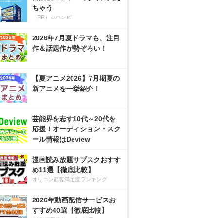
ちゃう
（PR）ジハンピ
2026年7月夏ドラマも、注目
作＆話題作が勢ぞろい！
【夏アニメ2026】7月期夏の
新アニメを一挙紹介！
芸能界を志す10代～20代を
応援！オーディション・スク
ール情報はDeview
漫画読み放題サブスクおすす
め11選【徹底比較】
オリコン顧客満足度ランキング
2026年動画配信サービスお
すすめ40選【徹底比較】