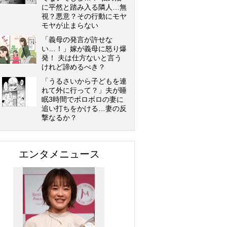
に平然と踏み入る隣人…無
視？悪意？その行動にモヤ
モヤが止まらない
「義母の発言が許せな
い…！」嫁が義母に怒り爆
発！ 夫は仕方ないと言う
けれど諦めるべき？
「うるさいから子どもを連
れて外に行って？」夫が睡
眠3時間でボロボロの妻に
追い打ちをかける…妻の反
撃なるか？
エンタメニュース