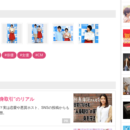
#俳優
#女優
#CM
身取引”のリアル
？実は恋愛や悪質ホスト、SNSの投稿からも
態。