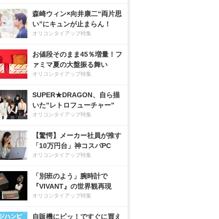
森崎ウィン×向井康二“両片思
い”にキュンが止まらん！
オリコンタイアップ特集
お値段そのまま45％増量！フ
ァミマ夏の大盤振る舞い
オリコンタイアップ特集
SUPER★DRAGON、自ら描
いた”レトロフューチャー”
オリコンタイアップ特集
【驚愕】メーカー社員が推す
「10万円台」神コスパPC
オリコンタイアップ特集
「別班のよう」腕時計で
『VIVANT』の世界観再現
オリコンタイアップ特集
自販機にピッ！ですぐに買え