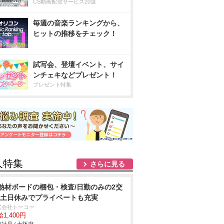
CS動画配信サービス20選
毎週の音楽ランキングから、
ヒットの推移をチェック！
試写会、登壇イベント、サイ
ンチェキなどプレゼント！
プレゼント特集
人特集
さらに見る
熱材ボードの梱包・検査/日勤のみの2交
!土日休みでプライベートも充実
式会社トーコー
1,400円