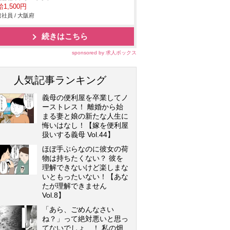
1,500円
社員 / 大阪府
続きはこちら
sponsored by 求人ボックス
人気記事ランキング
義母の便利屋を卒業してノ
ーストレス！ 離婚から始
まる妻と娘の新たな人生に
悔いはなし！【嫁を便利屋
扱いする義母 Vol.44】
ほぼ手ぶらなのに彼女の荷
物は持ちたくない？ 彼を
理解できないけど楽しまな
いともったいない！【あな
たが理解できません
Vol.8】
「あら、ごめんなさい
ね？」って絶対悪いと思っ
てないでしょ…！ 私の畑