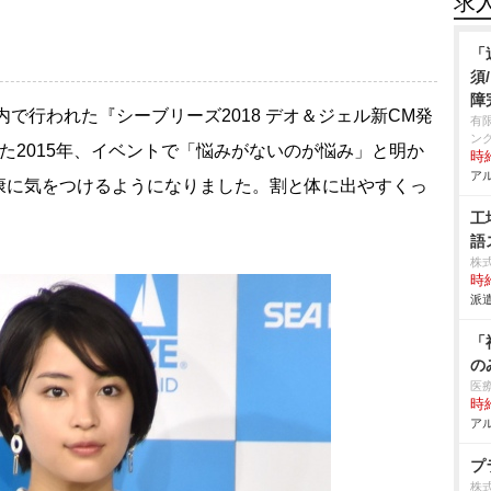
求
「
須
障
都内で行われた『シーブリーズ2018 デオ＆ジェル新CM発
有
ン
た2015年、イベントで「悩みがないのが悩み」と明か
時給
アル
康に気をつけるようになりました。割と体に出やすくっ
工
語
株
時給
派遣
「
の
医
時給
アル
プ
株