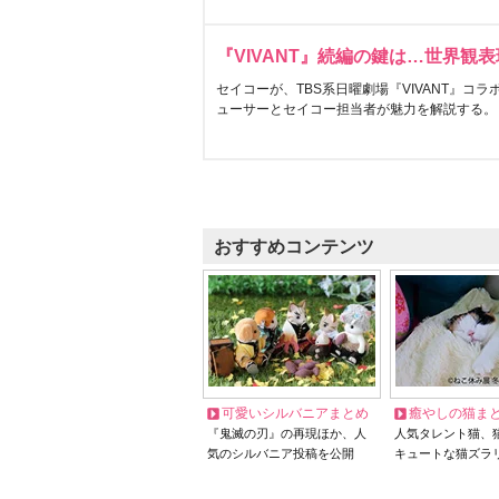
『VIVANT』続編の鍵は…世界観
セイコーが、TBS系日曜劇場『VIVANT』コ
ューサーとセイコー担当者が魅力を解説する。
おすすめコンテンツ
可愛いシルバニアまとめ
癒やしの猫ま
『鬼滅の刃』の再現ほか、人
人気タレント猫、
気のシルバニア投稿を公開
キュートな猫ズラ