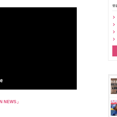
登
N NEWS」