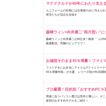
マクドナルドが40年にわたり支え
ユニフォームの右袖には出場者のみに与えられ
球児たちが頂点を目指す
森崎ウィン×向井康二“両片思い”
森崎ウィンと向井康二がW主演！映画『（LOVE S
最速配信。究極のピュアラブ！
お値段そのまま45％増量！ファミ
ファミチキにお弁当にアイスも!?ファミリーマ
45％増量作戦」が今夏、シリーズ初の年2回開
プロ厳選！目的別「おすすめPC９
用途に合うパソコン選びは意外と難しい。そこ
途別のおすすめモデルをご紹介！