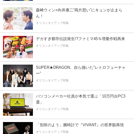
森崎ウィン×向井康二“両片思い”にキュンが止まら
ん！
オリコンタイアップ特集
デカすぎ都市伝説発生!?ファミマ45％増量作戦再来
オリコンタイアップ特集
SUPER★DRAGON、自ら描いた”レトロフューチャ
ー”
オリコンタイアップ特集
パソコンメーカー社員が本気で選ぶ「10万円台PC3
選」
オリコンタイアップ特集
「別班のよう」腕時計で『VIVANT』の世界観再現
オリコンタイアップ特集