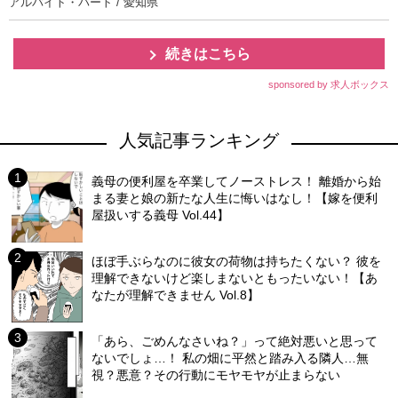
アルバイト・パート / 愛知県
続きはこちら
sponsored by 求人ボックス
人気記事ランキング
義母の便利屋を卒業してノーストレス！ 離婚から始
まる妻と娘の新たな人生に悔いはなし！【嫁を便利
屋扱いする義母 Vol.44】
ほぼ手ぶらなのに彼女の荷物は持ちたくない？ 彼を
理解できないけど楽しまないともったいない！【あ
なたが理解できません Vol.8】
「あら、ごめんなさいね？」って絶対悪いと思って
ないでしょ…！ 私の畑に平然と踏み入る隣人…無
視？悪意？その行動にモヤモヤが止まらない