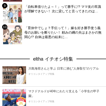
「自転車借りたよ～！」って勝手に!? ママ友の常識
が理解できない！ 次に貸してと言ってきたのは…
「育休中でしょ？手伝って！」嫁を好き勝手使う義
母のお願いを断りたい！ 頼みの綱の夫はまさかの無
関心!? 自体は最悪の結末に…
eltha イチオシ特集
川島海荷さんと学ぶ 日常に潜む“人身取引”のリアル
オリコンタイアップ特集
マクドナルドが40年にわたり支える「小学生の甲子
園」
オリコンタイアップ特集