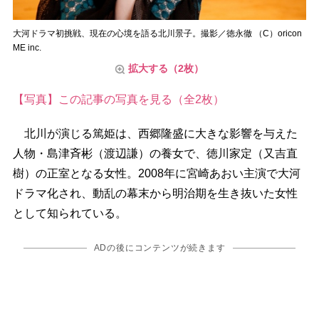
大河ドラマ初挑戦、現在の心境を語る北川景子。撮影／徳永徹 （C）oricon
ME inc.
拡大する（2枚）
【写真】この記事の写真を見る（全2枚）
北川が演じる篤姫は、西郷隆盛に大きな影響を与えた
人物・島津斉彬（渡辺謙）の養女で、徳川家定（又吉直
樹）の正室となる女性。2008年に宮崎あおい主演で大河
ドラマ化され、動乱の幕末から明治期を生き抜いた女性
として知られている。
ADの後にコンテンツが続きます