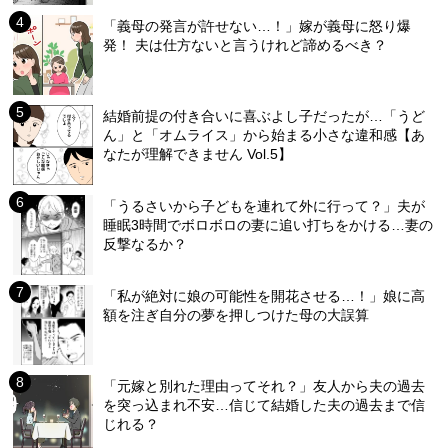
「義母の発言が許せない…！」嫁が義母に怒り爆
発！ 夫は仕方ないと言うけれど諦めるべき？
結婚前提の付き合いに喜ぶよし子だったが…「うど
ん」と「オムライス」から始まる小さな違和感【あ
なたが理解できません Vol.5】
「うるさいから子どもを連れて外に行って？」夫が
睡眠3時間でボロボロの妻に追い打ちをかける…妻の
反撃なるか？
「私が絶対に娘の可能性を開花させる…！」娘に高
額を注ぎ自分の夢を押しつけた母の大誤算
「元嫁と別れた理由ってそれ？」友人から夫の過去
を突っ込まれ不安…信じて結婚した夫の過去まで信
じれる？