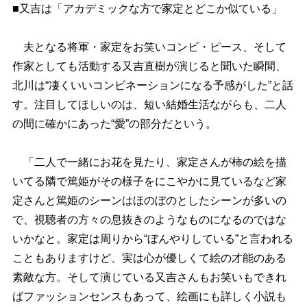
■又吉は「アカデミックな方で家定とどこか似ている」
夫となる将軍・家定をお笑いコンビ・ピース、そして
作家としても活動する又吉直樹が演じると聞いた瞬間、
北川は“凄くいいコンビネーションになる予感がした”と話
す。注目してほしいのは、短い結婚生活ながらも、二人
の間に確かにあった“愛”の部分だという。
「二人で一緒にお花を見たり、家定さんが柿の絵を描
いてる隣で篤姫がその様子をにこやかに見ているなど家
定さんと篤姫のシーンはほのぼのとしたシーンが多いの
で、視聴者の方々の息抜きのようなものになるのではな
いかなと。家定は周りから“ぼんやりしている”と言われる
こともありますけど、実は心が優しくて絵の才能のある
素敵な方。そして演じている又吉さんもお笑いもできれ
ばファッションセンスもあって、絵画にも詳しく小説も